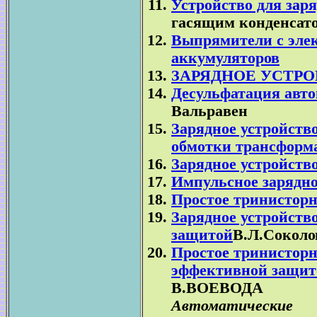
Устройство для зар
гасящим конденсато
Выпрямители с эле
аккумуляторов
ЗАРЯДНОЕ УСТР
Десульфатация авт
Вальравен
Зарядное устройств
обмотки трансформа
Зарядное устройств
Импульсное зарядно
Простое тринисторн
Зарядное устройств
защитой
В.Л.Соколо
Простое тринисторн
эффективной защит
В.ВОЕВОДА
Автоматические