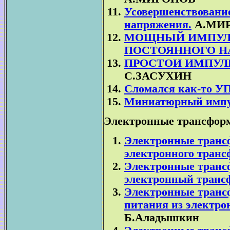
Усовершенствование
напряжения.
А.МИ
МОЩНЫЙ ИМПУЛ
ПОСТОЯННОГО Н
ПРОСТОИ ИМПУЛ
С.ЗАСУХИН
Сломался как-то У
Миниатюрный импу
Электронные трансфор
Электронные транс
электронного транс
Электронные транс
электронный транс
Электронные трансф
питания из электро
Б.Аладышкин