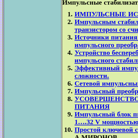
Импульсные стабилизат
ИМПУЛЬСНЫЕ ИС
Импульсным стабил
транзистором со сч
Источники питания 
импульсного преобр
Устройство беспере
импульсного стабил
Эффективный импул
сложности.
Сетевой импульсный
Импульсный преобра
УСОВЕРШЕНСТВ
ПИТАНИЯ
Импульсный блок п
1….32 V мощностью
Простой ключевой с
А.МИРОНОВ