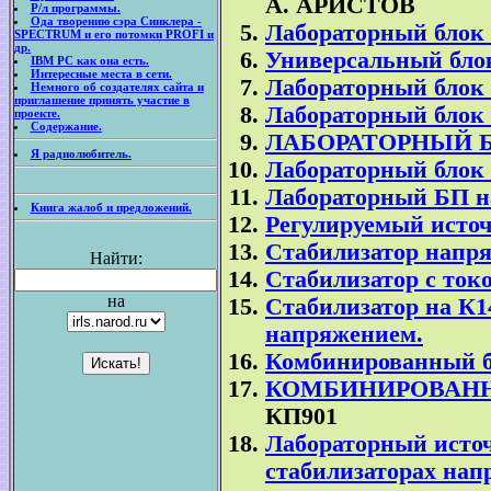
А. АРИСТОВ
Р/л программы.
Ода творению сэра Синклера -
Лабораторный блок 
SPECTRUM и его потомки PROFI и
др.
Универсальный бло
IBM PC как она есть.
Интересные места в сети.
Лабораторный блок п
Немного об создателях сайта и
приглашение принять участие в
Лабораторный блок 
проекте.
Содержание.
ЛАБОРАТОРНЫЙ БЛ
Я радиолюбитель.
Лабораторный блок 
Лабораторный БП н
Книга жалоб и предложений.
Регулируемый источ
Стабилизатор напр
Найти:
Стабилизатор с токо
на
Стабилизатор на К1
напряжением.
Комбинированный б
КОМБИНИРОВАНН
КП901
Лабораторный исто
стабилизаторах нап