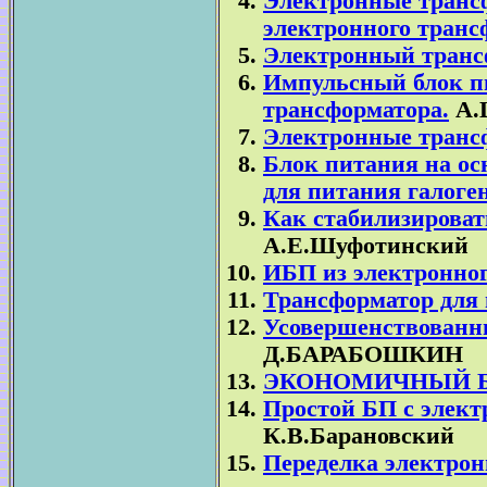
Электронные транс
электронного транс
Электронный трансф
Импульсный блок пи
трансформатора.
А.
Электронные транс
Блок питания на ос
для питания галоге
Как стабилизироват
А.Е.Шуфотинский
ИБП из электронног
Трансформатор для г
Усовершенствованн
Д.БАРАБОШКИН
ЭКОНОМИЧНЫЙ Б
Простой БП с элек
К.В.Барановский
Переделка электрон