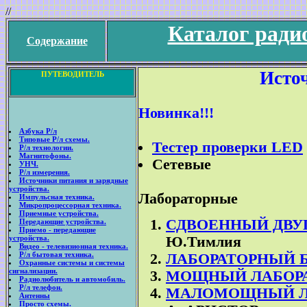
//
Каталог ради
Содержание
Исто
ПУТЕВОДИТЕЛЬ
Новинка!!!
Азбука Р/л
Типовые Р/л схемы.
Тестер проверки LED
Р/л технологии.
Магнитофоны.
Сетевые
УНЧ.
Р/л измерения.
Источники питания и зарядные
устройства.
Лабораторные
Импульсная техника.
Микропроцессорная техника.
Приемные устройства.
СДВОЕННЫЙ ДВУ
Передающие устройства.
Приемо - передающие
устройства.
Ю.Тимлия
Видео - телевизионная техника.
Р/л бытовая техника.
ЛАБОРАТОРНЫЙ 
Охранные системы и системы
сигнализации.
МОЩНЫЙ ЛАБОРА
Радиолюбитель и автомобиль.
Р/л телефон.
МАЛОМОЩНЫЙ ЛА
Антенны
Просто схемы.