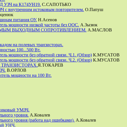
УЗЧ на К174УН19.
С.САПОТЬКО
 с внутренним истоковым повторителем.
О.Папуш
рценюк
шинам питания ОУ.
Н.Асенов
ель мощности низкой частоты без ООС.
А.Зызюк
УЕМЫМ ВЫХОДНЫМ СОПРОТИВЛЕНИЕМ.
А.МАСЛОВ
адом на полевых транзисторах.
остью 100...500 Вт.
ль мощности без обратной связи. Ч.1. (Обзор)
К.МУСАТОВ
ль мощности без обратной связи. Ч.2. (Обзор)
К.МУСАТОВ
 ТРАНЗИСТОРАХ.
Я.ТОКАРЕВ
ЗЧ.
В.ОРЛОВ
тель мощности на 100 Вт.
никовый УМЗЧ.
ьного уровня.
А.Ковалев
ного уровня (работа над ошибками).
А.Ковалев
ый УНЧ.