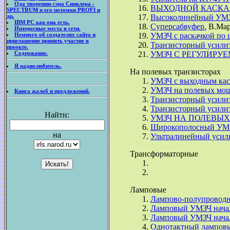
Ода творению сэра Синклера -
ВЫХОДНОЙ КАСКАД 
SPECTRUM и его потомки PROFI и
др.
Высоколинейный УМЗЧ
IBM PC как она есть.
Суперсабвуфер.
В.Ма
Интересные места в сети.
Немного об создателях сайта и
УМЗЧ с раскачкой по 
приглашение принять участие в
Транзисторный усилит
проекте.
Содержание.
УМЗЧ С РЕГУЛИР
Я радиолюбитель.
На полевых транзисторах
УМЗЧ с выходным каск
УМЗЧ на полевых мощн
Книга жалоб и предложений.
Транзисторный усилите
Транзисторный усилите
Найти:
УМЗЧ НА ПОЛЕВЫХ
Широкополосный УМ
на
Ультралинейный усили
Трансформаторные
Ламповые
Лампово-полупровод
Ламповый УМЗЧ начал
Ламповый УМЗЧ началь
Однотактный лампов