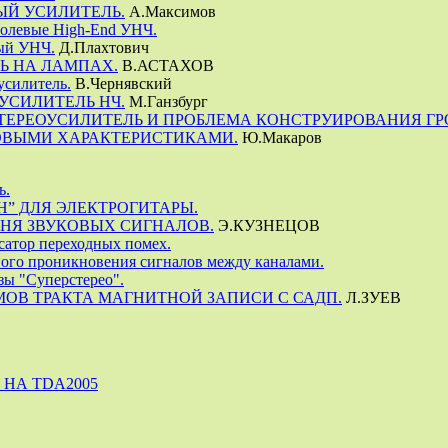
Й УСИЛИТЕЛЬ.
А.Максимов
олевые High-End УНЧ.
ый УНЧ.
Д.Плахтович
Ь НА ЛАМПАХ.
В.АСТАХОВ
усилитель.
В.Чернявский
УСИЛИТЕЛЬ НЧ.
М.Ганзбург
ТЕРЕОУСИЛИТЕЛЬ И ПРОБЛЕМА КОНСТРУИРОВАНИЯ Г
ВЫМИ ХАРАКТЕРИСТИКАМИ.
Ю.Макаров
ь.
” ДЛЯ ЭЛЕКТРОГИТАРЫ.
НЯ ЗВУКОВЫХ СИГНАЛОВ.
Э.КУЗНЕЦОВ
атор переходных помех.
ого проникновения сигналов между каналами.
зы "Суперстерео".
ОВ ТРАКТА МАГНИТНОЙ ЗАПИСИ С САДП.
Л.ЗУЕВ
НА TDA2005