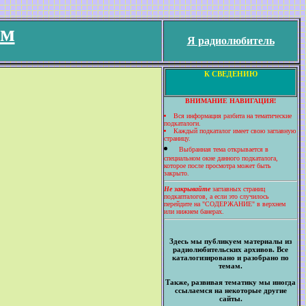
ем
Я радиолюбитель
К СВЕДЕНИЮ
ВНИМАНИЕ НАВИГАЦИЯ!
Вся информация разбита на тематические
подкаталоги.
Каждый подкаталог имеет свою заглавную
страницу.
Выбранная тема открывается в
специальном окне данного подкаталога,
которое после просмотра может быть
закрыто.
Не закрывайте
заглавных страниц
подкапталогов, а если это случилось
перейдите на "СОДЕРЖАНИЕ" в верхнем
или нижнем банерах.
Здесь мы публикуем материалы из
радиолюбительских архивов. Все
каталогизировано и разобрано по
темам.
Также, развивая тематику мы иногда
ссылаемся на некоторые другие
сайты.