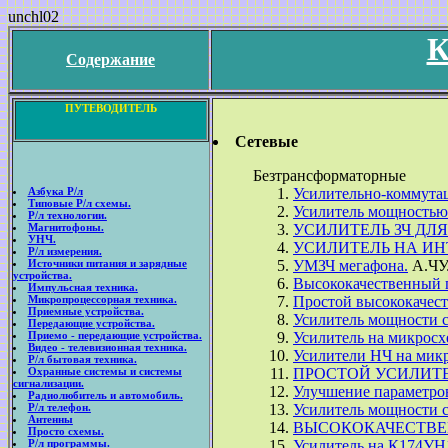
unchl02
К
Содержание
ПУТЕВОДИТЕЛЬ
Сетевые
Безтрансформаторные
Азбука Р/л
Усилительно-коммута
Типовые Р/л схемы.
Усилитель мощностью 
Р/л технологии.
Магнитофоны.
УСИЛИТЕЛЬ ЗЧ ДЛ
УНЧ.
УСИЛИТЕЛЬ НА ИН
Р/л измерения.
Источники питания и зарядные
УМЗЧ мегафона.
А.Ч
устройства.
Высококачественный 
Импульсная техника.
Микропроцессорная техника.
Простой высококачес
Приемные устройства.
Усилитель мощности 
Передающие устройства.
Приемо - передающие устройства.
Усилитель на микрос
Видео - телевизионная техника.
Усилители НЧ на мик
Р/л бытовая техника.
Охранные системы и системы
ПРОСТОЙ УСИЛИТЕЛ
сигнализации.
Улучшение параметро
Радиолюбитель и автомобиль.
Р/л телефон.
Усилитель мощности 
Антенны
ВЫСОКОКАЧЕСТВЕ
Просто схемы.
Р/л программы.
Усилитель на К174УН