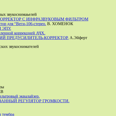
ных звукоснимаьелей
ОРРЕКТОР С ИНФРАЗВУКОВЫМ ФИЛЬТРОМ
тор для “Веги-106-стерео.
В. ХОМЕНОК
 ЭПУ.
еленной коррекцией АЧХ.
Й ПРЕДУСИЛИТЕЛЬ-КОРРЕКТОР.
А.Эйферт
ских звукоснимателей
еры
ЕВ
льтровый эквалайзер.
АННЫЙ РЕГУЛЯТОР ГРОМКОСТИ.
ы тембра