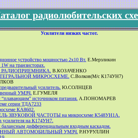
аталог радиолюбительских сх
Усилители низких частот.
ционное устройство мощностью 2х10 Вт.
Е.Мерзликин
1W на транзисторах.
Я РАДИОПРИЕМНИКА.
В.КОЗАЧЕНКО
ТЕГРАЛЬНОЙ МИКРОСХЕМЕ.
С.Волков(М/с К174УН7)
УЛКОВ
предварительный усилитель.
Ю.СОЛНЦЕВ
твенный УМЗЧ.
Е.ГУМЕЛЯ
с “плавающим” источником питания.
А.ПОНОМАРЕВ
хеме серии ТДА7233
росхеме КА8602.
Ь ЗВУКОВОЙ ЧАСТОТЫ на микросхеме К548УН1А.
в усилителя на К174УН7.
с балансным дифференциальным входным каскадом.
ННЫЙ АВТОМОБИЛЬНЫЙ УМЗЧ.
Р.НУРУЛЛИН
19.