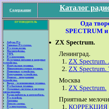
Каталог ради
Содержание
Ода твор
ПУТЕВОДИТЕЛЬ
SPECTRUM и е
ZX Spectrum.
Азбука Р/л
Типовые Р/л схемы.
Р/л технологии.
Магнитофоны.
Ленинград.
УНЧ.
Р/л измерения.
ZX Spectrum. 
Источники питания и зарядные
устройства.
Импульсная техника.
ZX Spectrum.
Микропроцессорная техника.
Приемные устройства.
Передающие устройства.
Приемо - передающие
Москва
устройства.
Видео - телевизионная техника.
ZX Spectrum.
Р/л бытовая техника.
Охранные системы и системы
сигнализации.
Радиолюбитель и автомобиль.
Приятные мелочи
Р/л телефон.
Антенны
Просто схемы.
КОРРЕКЦИЯ
Р/л программы.