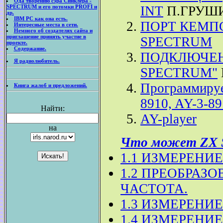
Ода творению сэра Синклера -
SPECTRUM и его потомки PROFI и
INT
П.ГРУШ
др.
IBM PC как она есть.
ПОРТ КЕМП
Интересные места в сети.
Немного об создателях сайта и
приглашение принять участие в
SPECTRUM
проекте.
Содержание.
ПОДКЛЮЧЕН
Я радиолюбитель.
SPECTRUM"
Программируе
Книга жалоб и предложений.
8910, AY-3-8
Найти:
AY-player
на
Что может ZX 
1.1 ИЗМЕРЕНИ
1.2 ПРЕОБРАЗ
ЧАСТОТА.
1.3 ИЗМЕРЕНИЕ
1.4 ИЗМЕРЕНИ