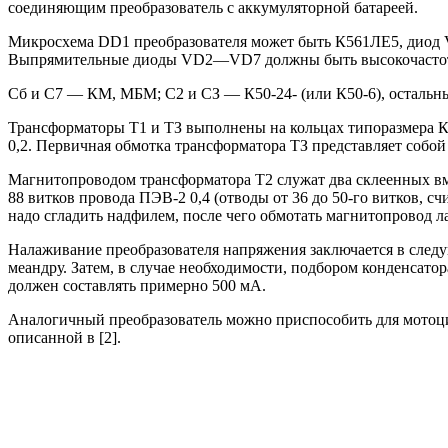
соединяющим преобразователь с аккумуляторной батареей.
Микросхема DD1 преобразователя может быть К561ЛЕ5, диод
Выпрямительные диоды VD2—VD7 должны быть высокочастот
Сб и С7 — КМ, МБМ; С2 и СЗ — К50-24- (или К50-6), остальн
Трансформаторы Т1 и ТЗ выполнены на кольцах типоразмера К2
0,2. Первичная обмотка трансформатора ТЗ представляет собой 
Магнитопроводом трансформатора Т2 служат два склеенных вме
88 витков провода ПЭВ-2 0,4 (отводы от 36 до 50-го витков, сч
надо сгладить надфилем, после чего обмотать магнитопровод 
Налаживание преобразователя напряжения заключается в следу
меандру. Затем, в случае необходимости, подбором конденсатор
должен составлять примерно 500 мА.
Аналогичный преобразователь можно приспособить для мотоцик
описанной в [2].