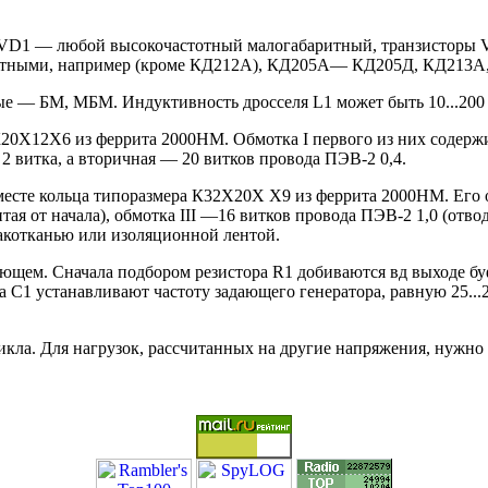
 VD1 — любой высокочастотный малогабаритный, транзисторы 
ными, например (кроме КД212А), КД205А— КД205Д, КД213А, 
ые — БМ, МБМ. Индуктивность дросселя L1 может быть 10...200
0Х12Х6 из феррита 2000НМ. Обмотка I первого из них содержит 
2 витка, а вторичная — 20 витков провода ПЭВ-2 0,4.
сте кольца типоразмера К32Х20Х Х9 из феррита 2000НМ. Его об
итая от начала), обмотка III —16 витков провода ПЭВ-2 1,0 (отво
лакотканью или изоляционной лентой.
ющем. Сначала подбором резистора R1 добиваются вд выходе буф
а С1 устанавливают частоту задающего генератора, равную 25...
ла. Для нагрузок, рассчитанных на другие напряжения, нужно 