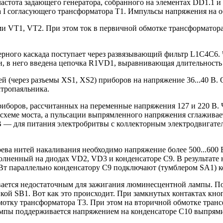
астота задающего генератора, собранного на элементах DD1.1 и
 I согласующего трансформатора Т1. Импульсы напряжения на обм
VT1, VT2. При этом ток в первичной обмотке трансформатора Т
ерного каскада поступает через развязывающий фильтр L1C4C6
 в него введена цепочка R1VD1, выравнивающая длительность з
ней (через разъемы XS1, XS2) приборов на напряжение 36...40 
ктропаяльника.
риборов, рассчитанных на переменные напряжения 127 и 220 В. 
ме моста, а пульсации выпрямленного напряжения сглаживает 
В — для питания электробритвы с коллекторным электродвигате
ва нитей накаливания необходимо напряжение более 500...600 В 
олненный на диодах VD2, VD3 и конденсаторе С9. В результате
т параллельно конденсатору С9 подключают (тумблером SA1) к
ается недостаточным для зажигания люминесцентной лампы. Поэ
ой SB1. Вот как это происходит. При замкнутых контактах кно
мотку трансформатора Т3. При этом на вторичной обмотке тран
мпы поддерживается напряжением на конденсаторе С10 выпрям