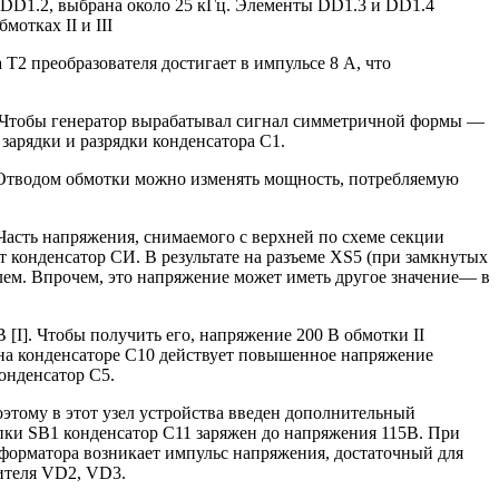
 DD1.2, выбрана около 25 кГц. Элементы DD1.3 и DD1.4
отках II и III
2 преобразователя достигает в импульсе 8 А, что
. Чтобы генератор вырабатывал сигнал симметричной формы —
арядки и разрядки конденсатора С1.
В. Отводом обмотки можно изменять мощность, потребляемую
Часть напряжения, снимаемого с верхней по схеме секции
конденсатор СИ. В результате на разъеме XS5 (при замкнутых
лем. Впрочем, это напряжение может иметь другое значение— в
[I]. Чтобы получить его, напряжение 200 В обмотки II
 на конденсаторе С10 действует повышенное напряжение
онденсатор C5.
тому в этот узел устройства введен дополнительный
пки SB1 конденсатор С11 заряжен до напряжения 115В. При
сформатора возникает импульс напряжения, достаточный для
ителя VD2, VD3.