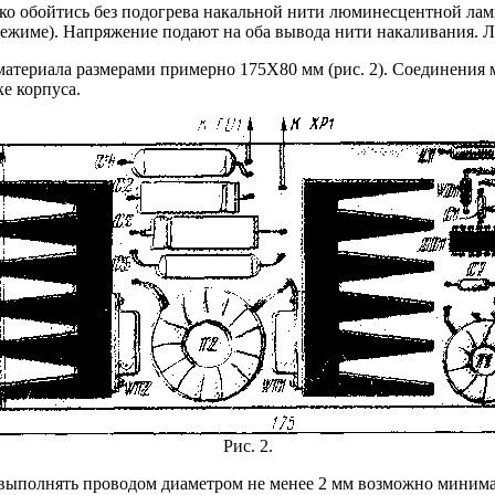
лько обойтись без подогрева накальной нити люминесцентной ла
м режиме). Напряжение подают на оба вывода нити накаливания
материала размерами примерно 175Х80 мм (рис. 2). Соединения
е корпуса.
Рис. 2.
т выполнять проводом диаметром не менее 2 мм возможно минима