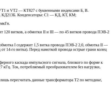
VT1 и VT2 — КТ827 с буквенными индексами Б, В.
КД213Б. Конденсаторы: С1 — КД, КТ, КМ;
 мкГн.
120 витков, а обмотки II и III — по 45 витков провода ПЭВ-2
мотка I содержит 1,5 витка провода ПЭВ-2 2,0, обмотка II —
д от 14-го витка). Перед намоткой провода острые грани колец
ерного каскада импульсного сигнала, близкого по форме к
27 кГц. Ток, потребляемый преобразователем без нагрузки,
лишь пересчитать данные трансформатора Т2 по методике,