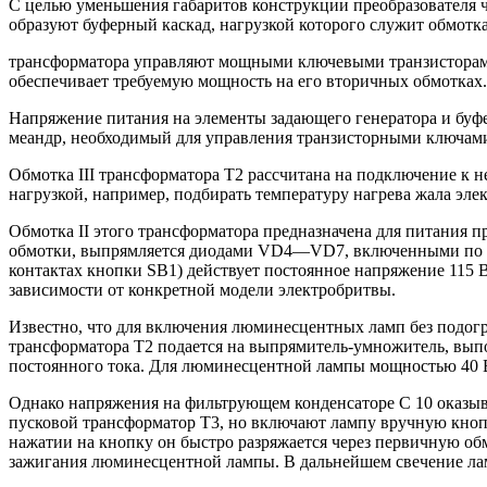
С целью уменьшения габаритов конструкции преобразователя ч
образуют буферный каскад, нагрузкой которого служит обмотка
трансформатора управляют мощными ключевыми транзисторами 
обеспечивает требуемую мощность на его вторичных обмотках.
Напряжение питания на элементы задающего генератора и буф
меандр, необходимый для управления транзисторными ключами,
Обмотка III трансформатора Т2 рассчитана на подключение к 
нагрузкой, например, подбирать температуру нагрева жала эле
Обмотка II этого трансформатора предназначена для питания п
обмотки, выпрямляется диодами VD4—VD7, включенными по схе
контактах кнопки SB1) действует постоянное напряжение 115 
зависимости от конкретной модели электробритвы.
Известно, что для включения люминесцентных ламп без подогре
трансформатора Т2 подается на выпрямитель-умножитель, вып
постоянного тока. Для люминесцентной лампы мощностью 40 В
Однако напряжения на фильтрующем конденсаторе С 10 оказыв
пусковой трансформатор Т3, но включают лампу вручную кнопк
нажатии на кнопку он быстро разряжается через первичную об
зажигания люминесцентной лампы. В дальнейшем свечение ла