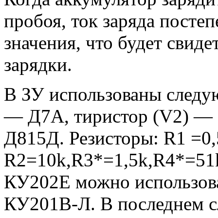
пробоя, ток заряда постеп
значения, что будет свиде
зарядки.
В ЗУ использованы следу
— Д7А, тиристор (V2) —
Д815Д. Резисторы: R1 =0,
R2=10k,R3*=1,5k,R4*=51k
КУ202Е можно использов
КУ201В-Л. В последнем с