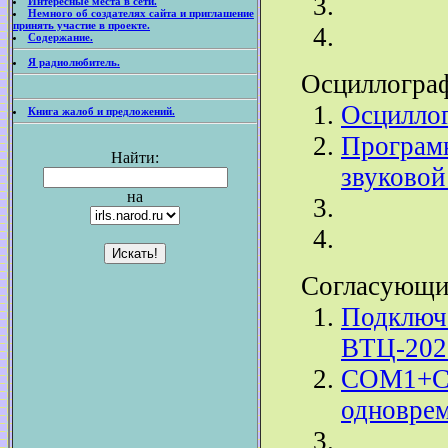
Интересные места в сети.
Немного об создателях сайта и приглашение
принять участие в проекте.
Содержание.
Я радиолюбитель.
Осциллограф
Осциллог
Книга жалоб и предложений.
Програм
Найти:
звуковой
на
Согласующи
Подключе
ВТЦ-202 
COM1+
одновре