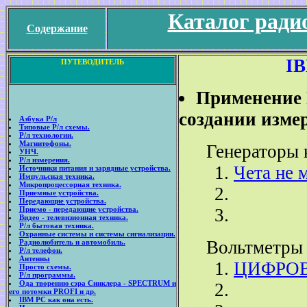
Каталог ради
Содержание
IB
ПУТЕВОДИТЕЛЬ
Применение 
создании изме
Азбука Р/л
Типовые Р/л схемы.
Р/л технологии.
Магнитофоны.
Генераторы 
УНЧ.
Р/л измерения.
Чета не м
Источники питания и зарядные устройства.
Импульсная техника.
Микропроцессорная техника.
Приемные устройства.
Передающие устройства.
Приемо - передающие устройства.
Видео - телевизионная техника.
Р/л бытовая техника.
Охранные системы и системы сигнализации.
Вольтметры 
Радиолюбитель и автомобиль.
Р/л телефон.
Антенны
ЦИФРОВ
Просто схемы.
Р/л программы.
Ода творению сэра Синклера - SPECTRUM и
его потомки PROFI и др.
IBM PC как она есть.