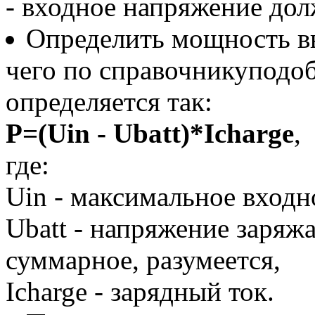
- входное напряжение долж
Определить мощность вы
чего по справочникуподо
определяется так:
P=(U
in
- U
batt
)*I
charge
,
где:
U
in
- максимальное входн
U
batt
- напряжение заряжа
суммарное, разумеется,
I
charge
- зарядный ток.