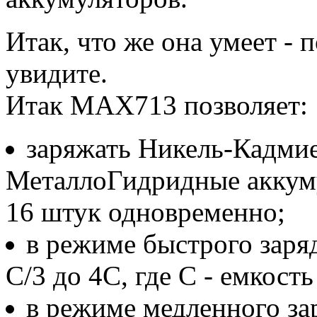
Итак, что же она умеет - 
увидите.
Итак MAX713 позволяет:
заряжать Никель-Кадмие
МеталлоГидридные аккуму
16 штук одновременно;
в режиме быстрого заряд
С/3 до 4С, где С - емкост
в режиме медленного за