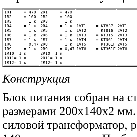
1R1	= 470

2R1	= 470

1R2	= 100

2R2	= 100

1R3	= 1 к

2R3	= 1 к

1R4	= 1 к

2R4	= 1 к

1VT1	= КТ837

2VT1	= КТ805АМ

1R5	= 1 к

2R5	= 1 к

1VT2	= КТ816

2VT2	= КТ817

1R6	= 1 к

2R6	= 1 к

1VT3	= КТ315

2VT3	= КТ361Г

1R7	= 1 к

2R7	= 1 к

1VT4	= КТ361

2VT4	= КТ315Г

1R8	= 0,47

2R8	= 1 к

1VT5	= КТ361Г

2VT5	= КТ315Г

1R9	= 1 к

2R9	= 0,47

1R10= 1 к

2R10= 1 к

1R11= 1 к

2R11= 1 к

Конструкция
Блок питания собран на с
размерами 200х140х2 мм.
силовой трансформатор, р