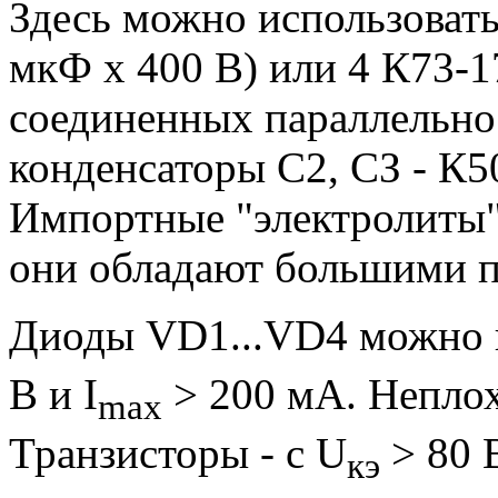
Здесь можно использовать
мкФ х 400 В) или 4 К73-17
соединенных параллельно
конденсаторы С2, СЗ - К50
Импортные "электролиты" 
они обладают большими п
Диоды VD1...VD4 можно 
В и I
> 200 мА. Непло
max
Транзисторы - с U
> 80 
кэ