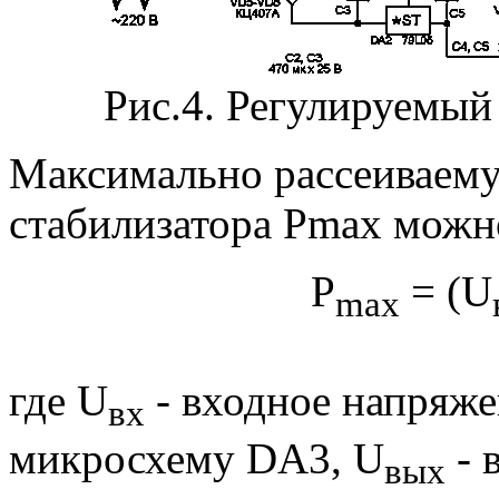
Рис.4. Регулируем
Максимально рассеиваем
стабилизатора Рmax можно
Р
= (U
max
где U
- входное напряже
вх
микросхему DA3, U
- 
вых