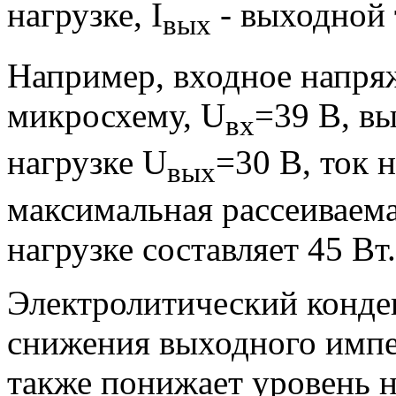
нагрузке, I
- выходной 
вых
Например, входное напряж
микросхему, U
=39 В, в
вх
нагрузке U
=30 В, ток н
вых
максимальная рассеиваем
нагрузке составляет 45 Вт.
Электролитический конде
снижения выходного импед
также понижает уровень 