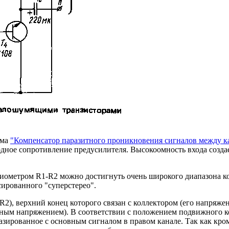
ема
"Компенсатор паразитного проникновения сигналов между к
дное сопротивление предусилителя. Высокоомность входа создает
циометром R1-R2 можно достигнуть очень широкого диапазона 
ированного "суперстерео".
R2), верхний конец которого связан с коллектором (его напряже
ным напряжением). В соответствии с положением подвижного кон
зированное с основным сигналом в правом канале. Так как кром