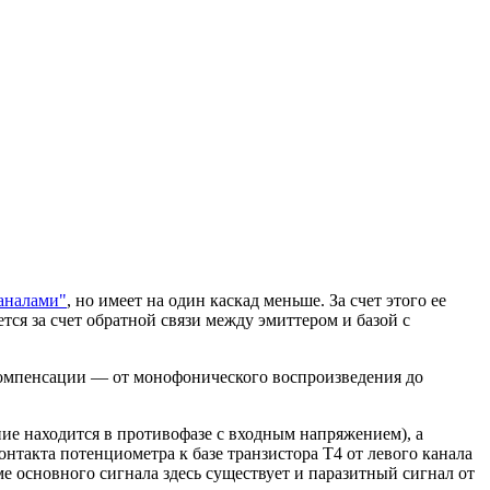
аналами"
, но имеет на один каскад меньше. За счет этого ее
ся за счет обратной связи между эмиттером и базой с
компенсации — от монофонического воспроизведения до
ние находится в противофазе с входным напряжением), а
такта потенциометра к базе транзистора T4 от левого канала
е основного сигнала здесь существует и паразитный сигнал от