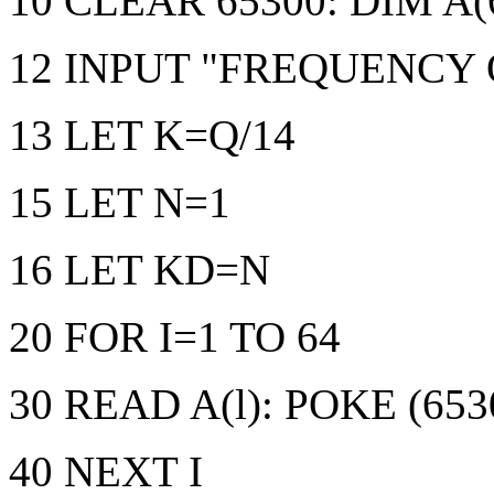
10 CLEAR 65300: DIM A(
12 INPUT "FREQUENCY 
13 LET K=Q/14
15 LET N=1
16 LET KD=N
20 FOR I=1 TO 64
30 READ A(l): POKE (653
40 NEXT I