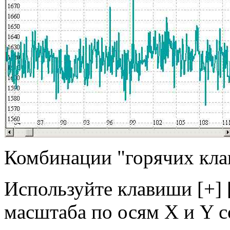
Комбинации "горячих кл
Используйте клавиши [+] [-
масштаба по осям X и Y с