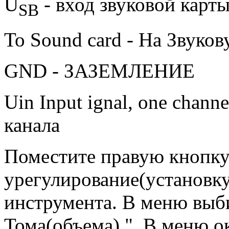
U
- вход звуковой карт
SB
To Sound card - На Звуков
GND - ЗАЗЕМЛЕНИЕ
Uin Input ignal, one chann
канала
Поместите правую кнопк
урегулирование(установку
инструмента. В меню выб
Тома(объема) ". В меню о