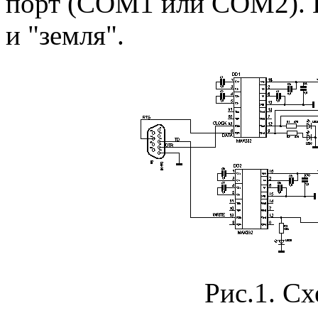
порт (COM1 или COM2). 
и "земля".
Рис.1. Сх