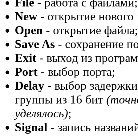
File
- работа с файлами;
New
- открытие нового 
Open
- открытие файла;
Save As
- сохранение по
Exit
- выход из програ
Port
- выбор порта;
Delay
- выбор задержк
группы из 16 бит
(точн
уделялось)
;
Signal
- запись названи