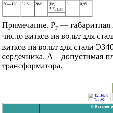
50—120
32/S
28/S
(Pг)
3
0,95
(1/2)
/1,25
Примечание. Р
— габаритная 
г
число витков на вольт для ста
витков на вольт для стали Э34
сердечника, A—допустимая пл
трансформатора.
© Каталог 