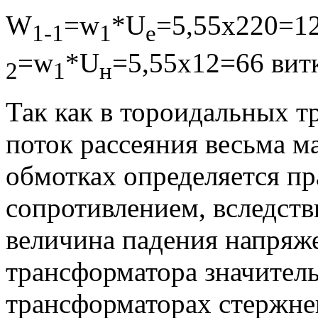
W
=w
*U
=5,55х220=12
1-1
1
e
=w
*U
=5,55х12=66 вит
2
1
н
Так как в тороидальных 
поток рассеяния весьма м
обмотках определяется п
сопротивлением, вследств
величина падения напряж
трансформатора значитель
трансформаторах стержнев