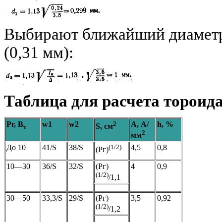
Выбирают ближайший диаметр 
(0,31 мм):
Таблица для расчета торои
Pг, В
w1
w2
2
А, А/
h
, %
S, см
т
2
мм
До 10
41/S
38/S
(1/2)
4,5
0,8
(Pг)
10—30
36/S
32/S
(Pг)
4
0,9
(1/2)
/1,1
30—50
33,3/S
29/S
(Pг)
3,5
0,92
(1/2)
/1,2