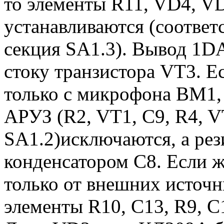
то элементы R11, VD4, V
устанавливаются (соответс
секция SA1.3). Вывод 1DA
стоку транзистора VT3. Е
только с микрофона BM1, 
АРУЗ (R2, VT1, C9, R4, V
SА1.2)исключаются, а рез
конденсатором C8. Если ж
только от внешних источн
элементы R10, C13, R9, 