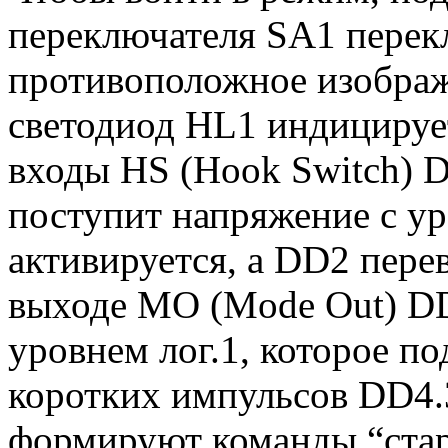
переключателя SA1 перек
противоположное изображ
светодиод HL1 индицируе
входы HS (Hook Switch)
поступит напряжение с у
активируется, а DD2 пере
выходе МО (Mode Out) DD
уровнем лог.1, которое п
коротких импульсов DD4.
формируют команды “стар