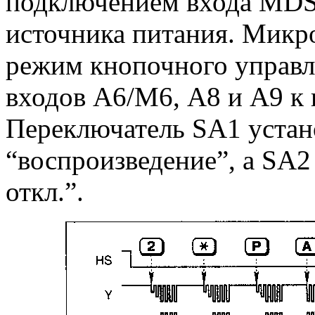
подключением входа MDS 
источника питания. Микр
режим кнопочного управ
входов А6/М6, А8 и А9 к 
Переключатель SA1 устан
“воспроизведение”, а SA2
откл.”.