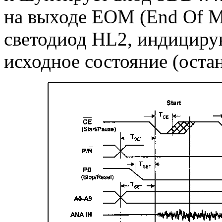
на выходе EOM (End Of M
светодиод HL2, индицир
исходное состояние (оста