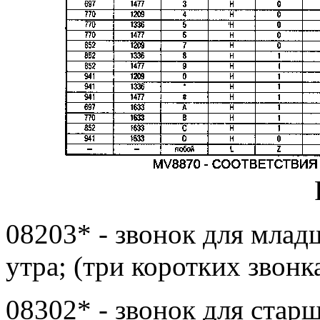
08203* - звонок для младш
утра; (три коротких звонк
08302* - звонок для старш