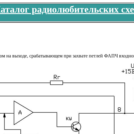
аталог радиолюбительских сх
м на выходе, срабатывающем при захвате петлей ФАПЧ входного