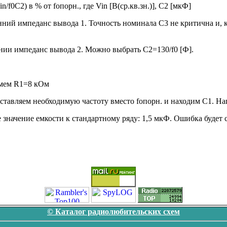
f0C2) в % от fопорн., где Vin [В(ср.кв.зн.)], С2 [мкФ]
й импеданс вывода 1. Точность номинала С3 не критична и, ка
нии импеданс вывода 2. Можно выбрать С2=130/f0 [Ф].
зьмем R1=8 кОм
дставляем необходимую частоту вместо fопорн. и находим С1. На
значение емкости к стандартному ряду: 1,5 мкФ. Ошибка будет 
© Каталог радиолюбительских схем