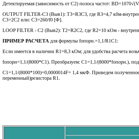
Детектируемая (зависимость от С2) полоса частот: BD=1070√(Vin/
OUTPUT FILTER-C3 (Выв1): T3=R3C3, где R3=4,7 к0м-внутренни
С3=2С2 или: С3=260/f0 [Ф].
LOOP FILTER - C2 (Выв2): T2=R2C2, где R2=10 кОм - внутрен
ПРИМЕР РАСЧЕТА
для формулы fопорн.=1,1/R1C1:
Если имеется в наличии R1=8,3 кОм; для удобства расчета во
fопорн=1,1/(8000*C1). Преобразуем: C1=1,1/(8000*fопорн.), по
C1=1,1/(8000*100)=0,0000014F= 1,4 мкФ. Приведем полученное 
переменный)резистора R1.