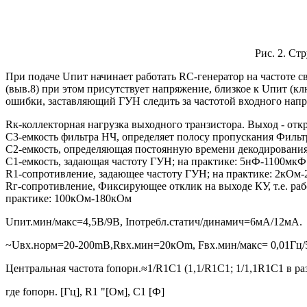
Рис. 2. 
При подаче Uпит начинает работать RC-генератор на частоте 
(выв.8) при этом присутствует напряжение, близкое к Uпит (кл
ошибки, заставляющий ГУН следить за частотой входного напр
Rк-коллекторная нагрузка выходного транзистора. Выход - от
С3-емкость фильтра НЧ, определяет полосу пропускания Фильтр
С2-емкость, определяющая постоянную времени декодирования
С1-емкость, задающая частоту ГУН; на практике: 5нФ-1100мкФ
R1-сопротивление, задающее частоту ГУН; на практике: 2кОм
Rг-сопротивление, Фиксирующее отклик на выходе КУ, т.е. раб
практике: 100кОм-180кОм
Uпит.мин/макс=4,5В/9В, Iпотребл.статич/динамич=6мА/12мА.
~Uвх.норм=20-200mB,Rвх.мин=20кOm, Fвх.мин/макс= 0,01Гц/50
Центральная частота fопорн.≈1/R1C1 (1,1/R1C1; 1/1,1R1C1 в ра
где fопорн. [Гц], R1 "[Ом], С1 [Ф]