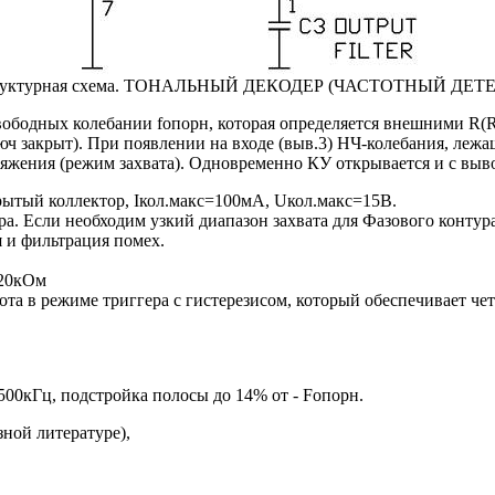
Структурная схема. ТОНАЛЬНЫЙ ДЕКОДЕР (ЧАСТОТНЫЙ ДЕТЕ
свободных колебании fопорн, которая определяется внешними R(
юч закрыт). При появлении на входе (выв.3) НЧ-колебания, лежа
яжения (режим захвата). Одновременно КУ открывается и с выво
крытый коллектор, Iкол.макс=100мА, Uкол.макс=15В.
а. Если необходим узкий диапазон захвата для Фазового контур
 и фильтрация помех.
-20кОм
ота в режиме триггера с гистерезисом, который обеспечивает че
0кГц, подстройка полосы до 14% от - Fопорн.
зной литературе),