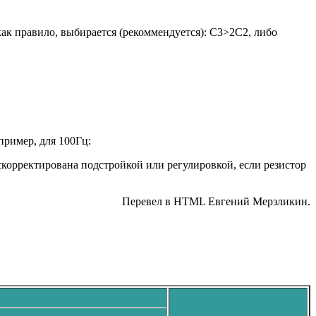
к правило, выбирается (рекоммендуется): С3>2С2, либо
пример, для 100Гц:
скорректирована подстройкой или регулировкой, если резистор
Перевел в HTML Евгений Мерзликин.