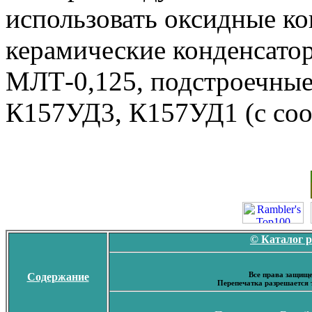
использовать оксидные ко
керамические конденсато
МЛТ-0,125, подстроечные
К157УД3, К157УД1 (с соо
© Каталог 
Все права защище
Содержание
Перепечатка разрешается 