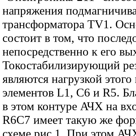
напряжения подмагничив
трансформатора TV1. Осн
состоит в том, что после
непосредственно к его вых
Токостабилизирующий рез
являются нагрузкой этого
элементов L1, С6 и R5. Б
в этом контуре АЧХ на в
R6C7 имеет такую же форм
схеме рис 1. При этом АЧ