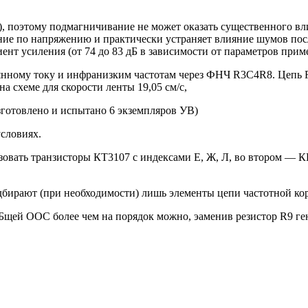
А), поэтому подмагничивание не может оказать существенного вл
ение по напряжению и практически устраняет влияние шумов по
нт усиления (от 74 до 83 дБ в зависимости от параметров при
янному току и инфранизким частотам через ФНЧ R3C4R8. Цепь
 схеме для скорости ленты 19,05 см/с,
зготовлено и испытано 6 экземпляров УВ)
условиях.
зовать транзисторы КТ3107 с индексами Е, Ж, Л, во втором — К
дбирают (при необходимости) лишь элементы цепи частотной ко
щей ООС более чем на порядок можно, эаменив резистор R9 ген