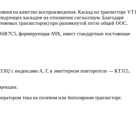
ияния на качество воспроизведения. Каскад на транзисторе VT1
следующих каскадов на отношение сигнал/шум. Благодаря
меняемых транзисторов) при разомкнутой петле общей ООС.
 R6R7C5, формирующая АЧХ, имеет стандартные постоянные
П302 с индексами А, Г, в эмиттерном повторителе — КТ315,
ррекции.
ератором тока на полевом или биполярном транзисторе.