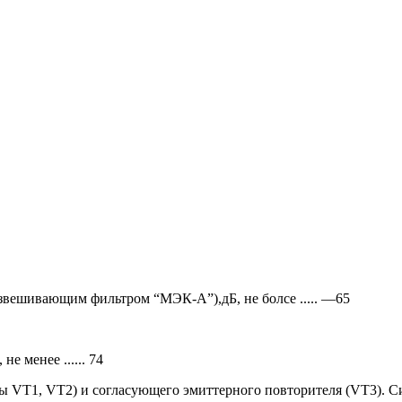
вешивающим фильтром “МЭК-А”),дБ, не болсе ..... —65
 менее ...... 74
ры VT1, VT2) и согласующего эмиттерного повторителя (VT3). 