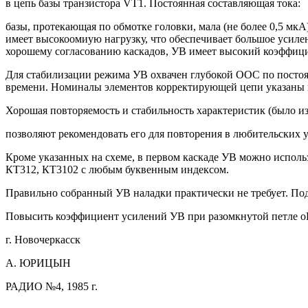
в цепь базы транзистора VT1. Постоянная составляющая тока:
базы, протекающая по обмотке головки, мала (не более 0,5 мк
имеет высокоомиую нагрузку, что обеспечивает большое усил
хорошему согласованию каскадов, УВ имеет высокий коэффицие
Для стабилизации режима УВ охвачен глубокой ООС по посто
времени. Номиналы элементов корректирующей цепи указаны на
Хорошая повторяемость и стабильность характеристик (было и
позволяют рекомендовать его для повторения в любительских 
Кроме указанных на схеме, в первом каскаде УВ можно исполь
КТ312, КТ3102 с любым буквенным индексом.
Правильно собранный УВ наладки практически не требует. По
Повысить коэффициент усилений УВ при разомкнутой петле оБ
г. Новочеркасск
А. ЮРИЦЫН
РАДИО №4, 1985 г.