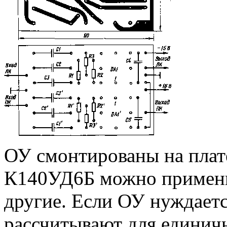
ОУ смонтированы на плат
К140УД6Б можно примени
другие. Если ОУ нуждаетс
рассчитывают для единич