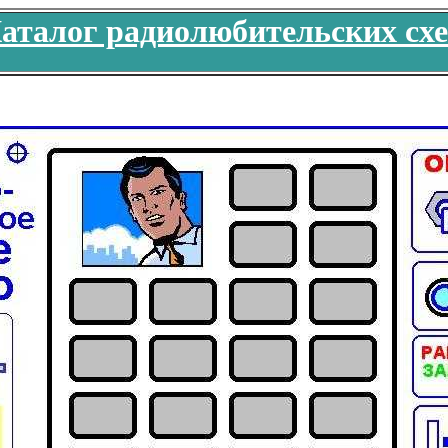
аталог радиолюбительских сх