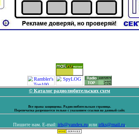
© Каталог радиолюбительских схем
Все права защищены. Радиолюбительская страница.
Перепечатка разрешается только с указанием ссылки на данный сайт.
Пишите нам. E-mail:
irls@yandex.ru
или
irlks@mail.ru
.