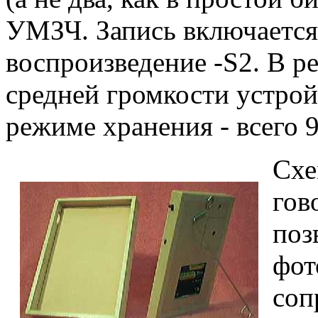
УМЗЧ. Запись включается 
воспроизведение -S2. В р
средней громкости устрой
режиме хранения - всего 
Схе
гов
поз
фот
соп