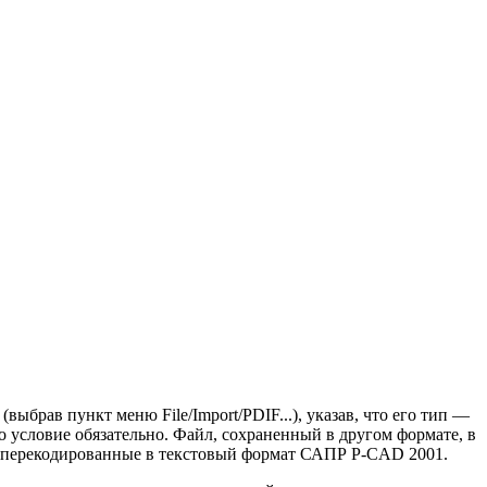
ыбрав пункт меню File/Import/PDIF...), указав, что его тип —
о условие обязательно. Файл, сохраненный в другом формате, в
), перекодированные в текстовый формат САПР P-CAD 2001.