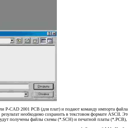
и P-CAD 2001 РСВ (для плат) и подают команду импорта файла (в
 результат необходимо сохранить в текстовом формате ASCII. Эт
 будут получены файлы схемы (*.SCH) и печатной платы (*.РСВ