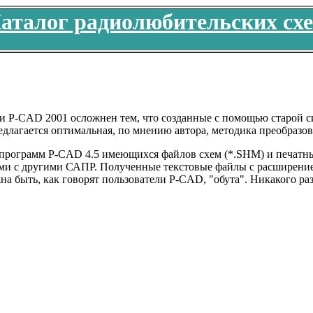
аталог радиолюбительских сх
и P-CAD 2001 осложнен тем, что созданные с помощью старой с
длагается оптимальная, по мнению автора, методика преобразов
 программ P-CAD 4.5 имеющихся файлов схем (*.SHM) и печатны
нными с другими САПР. Полученные текстовые файлы с расшире
а быть, как говорят пользователи P-CAD, "обута". Никакого ра