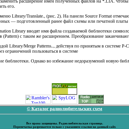
заменить расширение имен полученных файлов на *.LIA. Чтобы 
ить его.
ню Library/Translate., (рис. 2). На панели Source Format отмеч
 данных — подготовленный ранее файл схемы или печатной платы
nation Library вводят имя файла создаваемой библиотеки символо
(Pattern) с таким же расширением. Преобразование заканчивают 
ой Library/Merge Patterns.., действуя по принятым в системе 
з ограничений пользоваться в системе
гие библиотеки. Однако во избежание недоразумений новую библ
© Каталог радиолюбительских схем
Все права защищены. Радиолюбительская страница.
Перепечатка разрешается только с указанием ссылки на данный сайт.