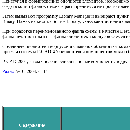
Приступая к формированию библиотек элементов, необходимо 
создать копии файлов с новым расширением, а не просто измен
Затем вызывают программу Library Manager и выбирают пункт ме
Binary. Нажав на кнопку Source Library, указывают источник
При обработке переименованного файла схемы в качестве Desti
файла печатной платы — файла библиотеки корпусов элементов 
Созданные библиотеки корпусов и символов объединяют команд
проекта системы P-CAD 4.5 библиотекой компонентов можно бе
P-CAD 2001, в том числе переносить новые компоненты в дру
Радио
№10, 2004, с. 37.
Содержание