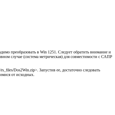
одимо преобразовать в Win 1251. Следует обратить внимание и
ивном случае (система метрическая) для совместимости с САПР
_files/Dos2Win.zip>. Запустив ее, достаточно следовать
имися от исходных.