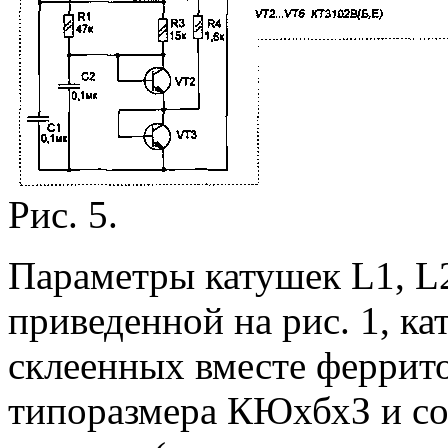
Рис. 5.
Параметры катушек L1, L2 
приведенной на рис. 1, ка
склеенных вместе феррито
типоразмера КЮхбхЗ и со