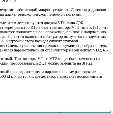
омещении работающий микропередатчик. Детектор радиоволн
ния длины телескопической приемной антенны.
рые затем детектируются диодом VD1 типа Д9Б.
 через резистор R1 на базу транзистора VT1 типа КТ315, что
оявляется положительное напряжение, близкое к напряжению
ы. При этом включается генератор импульсов на элементах
.4. Нагрузкой этого каскада служит звуковой
кие. С целью увеличения громкости звучания преобразователь
 через параметрический стабилизатор на элементах VD2, R6.
тотный. Транзисторы VT1 и VT2 могут быть заменены на
ский преобразователь ZQ1 можно заменить на ЗП-22.
нный провод - антенну, и параллельно ему расположите
500 кГц и до точки, где детектор перестанет воспринимать