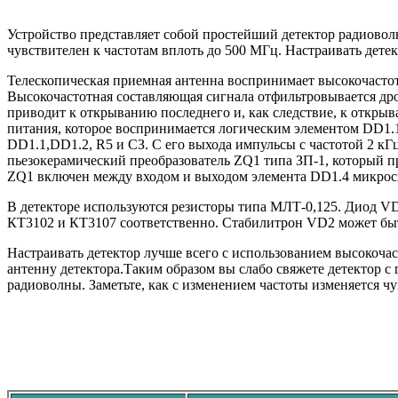
Устройство представляет собой простейший детектор радиово
чувствителен к частотам вплоть до 500 МГц. Настраивать дет
Телескопическая приемная антенна воспринимает высокочастот
Высокочастотная составляющая сигнала отфильтровывается дрос
приводит к открыванию последнего и, как следствие, к откры
питания, которое воспринимается логическим элементом DD1.
DD1.1,DD1.2, R5 и СЗ. С его выхода импульсы с частотой 2 кГ
пьезокерамический преобразователь ZQ1 типа ЗП-1, который пр
ZQ1 включен между входом и выходом элемента DD1.4 микросхе
В детекторе используются резисторы типа МЛТ-0,125. Диод V
КТ3102 и КТ3107 соответственно. Стабилитрон VD2 может быт
Настраивать детектор лучше всего с использованием высокочас
антенну детектора.Таким образом вы слабо свяжете детектор с 
радиоволны. Заметьте, как с изменением частоты изменяется чу