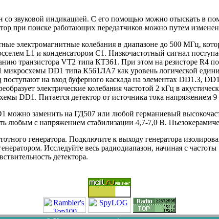
лн со звуковой индикацией. С его помощью можно отыскать в п
ектор при поиске работающих передатчиков можно путем измене
ные электромагнитные колебания в диапазоне до 500 МГц, кото
селем L1 и конденсатором С1. Низкочастотный сигнал поступает
ванию транзистора VT2 типа КТ361. При этом на резисторе R4 п
1 микросхемы DD1 типа К561ЛА7 как уровень логической единиц
ц поступают на вход буферного каскада на элементах DD1.3, DD1
еобразует электрические колебания частотой 2 кГц в акустичес
мы DD1. Питается детектор от источника тока напряжением 9 В
D1 можно заменить на ГД507 или любой германиевый высокочас
ь любым с напряжением стабилизации 4,7-7,0 В. Пьезокерамиче
тотного генератора. Подключите к выходу генератора изолирова
генератором. Исследуйте весь радиодиапазон, начиная с частоты 
вствительность детектора.