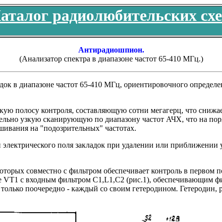
аталог радиолюбительских сх
Антирадиошпион.
(Анализатор спектра в диапазоне частот 65-410 МГц.)
док в диапазоне частот 65-410 МГц, ориентировочного определ
ую полосу контроля, составляющую сотни мегагерц, что снижае
тельно узкую сканирующую по диапазону частот АЧХ, что на пор
ивания на "подозрительных" частотах.
электрического поля закладок при удалении или приближении у
которых совместно с фильтром обеспечивает контроль в первом 
ре VT1 с входным фильтром C1,L1,C2 (рис.1), обеспечивающим ф
 только поочередно - каждый со своим гетеродином. Гетеродин,