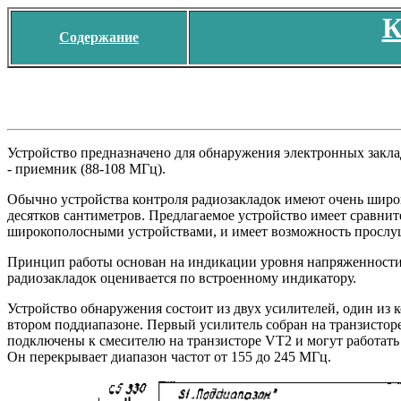
К
Содержание
Устройство предназначено для обнаружения электронных закла
- приемник (88-108 МГц).
Обычно устройства контроля радиозакладок имеют очень широк
десятков сантиметров. Предлагаемое устройство имеет сравни
широкополосными устройствами, и имеет возможность прослуш
Принцип работы основан на индикации уровня напряженности 
радиозакладок оценивается по встроенному индикатору.
Устройство обнаружения состоит из двух усилителей, один из 
втором поддиапазоне. Первый усилитель собран на транзисто
подключены к смесителю на транзисторе VT2 и могут работать
Он перекрывает диапазон частот от 155 до 245 МГц.