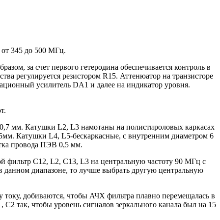
 от 345 до 500 МГц.
разом, за счет первого гетеродина обеспечивается контроль в
йства регулируется резистором R15. Аттенюатор на транзисторе
рационный усилитель DA1 и далее на индикатор уровня.
т.
 0,7 мм. Катушки L2, L3 намотаны на полистироловых каркасах
мм. Катушки L4, L5-бескаркасные, с внутренним диаметром 6
тка провода ПЭВ 0,5 мм.
 фильтр С12, L2, С13, L3 на центральную частоту 90 МГц с
в данном диапазоне, то лучше выбрать другую центральную
 току, добиваются, чтобы АЧХ фильтра плавно перемещалась в
 C2 так, чтобы уровень сигналов зеркального канала был на 15