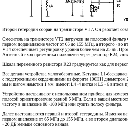
Второй гетеродин собран на транзисторе VT7. Он работает сов
Смеситель на транзисторе VT2 нагружен на полосовой фильтр С
первом поддиапазоне частот от 65 до 155 МГц, а второго - во 
VT4 обеспечивает регулировку уровня более чем на 25 дБ. Пр
Антенный вход приемника подключен через резистор R24, сни
Шкала переменного резистора R23 градуируется как для первого
Все детали устройства малогабаритные. Катушка L1-бескаркас
с подстроенными сердечниками из феррита 100НН диаметром 2
мм и шагом намотки 1 мм, имеют: L4 -4 витка и L5 - 6 витков 
Устройство настраивают с использованием прибора для измере
полосой ориентировочно равной 5 МГц. Если в вашей местнос
частоту в диапазоне 88 -108 МГц или сузить полосу фильтра.
Далее настраиваются первый и второй гетеродины. Изменяя па
первом диапазоне от 65 МГц до 155 МГц, а во втором диапазон
- 20 ДБ меньше основного канала.