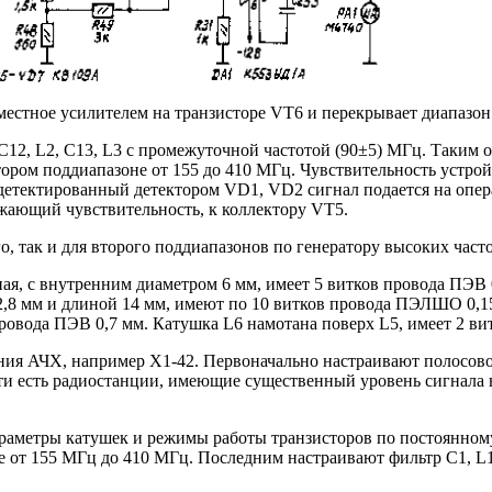
местное усилителем на транзисторе VT6 и перекрывает диапазон
12, L2, С13, L3 с промежуточной частотой (90±5) МГц. Таким об
втором поддиапазоне от 155 до 410 МГц. Чувствительность устро
одетектированный детектором VD1, VD2 сигнал подается на опе
жающий чувствительность, к коллектору VT5.
, так и для второго поддиапазонов по генератору высоких часто
ная, с внутренним диаметром 6 мм, имеет 5 витков провода ПЭВ
,8 мм и длиной 14 мм, имеют по 10 витков провода ПЭЛШО 0,15
провода ПЭВ 0,7 мм. Катушка L6 намотана поверх L5, имеет 2 ви
ния АЧХ, например Х1-42. Первоначально настраивают полосовой
ти есть радиостанции, имеющие существенный уровень сигнала 
раметры катушек и режимы работы транзисторов по постоянному
е от 155 МГц до 410 МГц. Последним настраивают фильтр С1, L1,