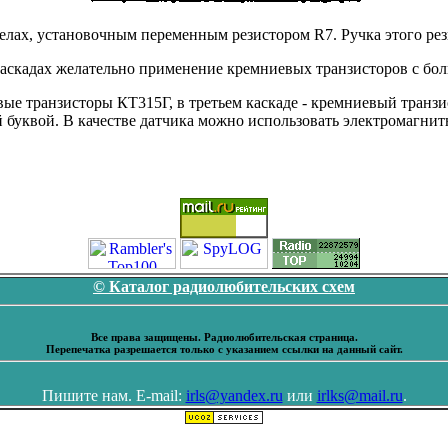
елах, установочным переменным резистором R7. Ручка этого рез
каскадах желательно применение кремниевых транзисторов с бо
ые транзисторы КТ315Г, в третьем каскаде - кремниевый транз
 буквой. В качестве датчика можно использовать электромагни
© Каталог радиолюбительских схем
Все права защищены. Радиолюбительская страница.
Перепечатка разрешается только с указанием ссылки на данный сайт.
Пишите нам. E-mail:
irls@yandex.ru
или
irlks@mail.ru
.