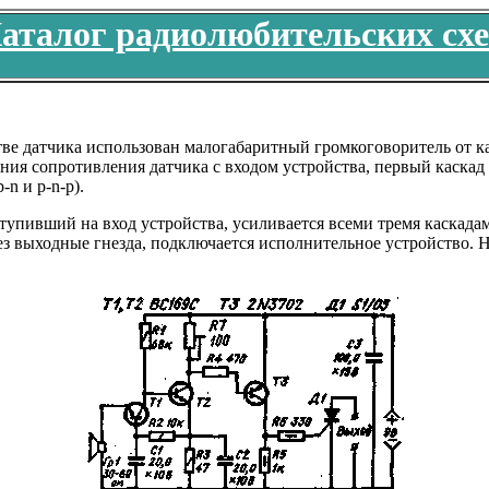
аталог радиолюбительских сх
естве датчика использован малогабаритный громкоговоритель от
ния сопротивления датчика с входом устройства, первый каскад
n и p-n-p).
тупивший на вход устройства, усиливается всеми тремя каскада
ез выходные гнезда, подключается исполнительное устройство.