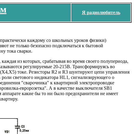
ем
Я радиолюбитель
 практически каждому со школьных уроков физики)
ют не только безопасно подключаться к бытовой
ну тока сварки.
каждая из которых, срабатывая во время своего полупериода,
казываются регулируемые 20-215В. Трансформируясь во
 (Х4,Х5) токе. Резисторы R2 и R3 шунтируют цепи управления
 роли светового индикатора HL1, сигнализирующего о
оединения "сварочника" к квартирной электропроводке
ровилка-евророзетка". А в качестве выключателя SB1
 аппарате какие бы то ни было предохранители не имеет
квартиру.