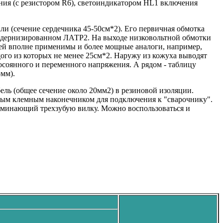
ния (с резистором R6), светоиндикатором HL1 включения
и (сечение сердечника 45-50см*2). Его первичная обмотка
 модернизированном ЛАТР2. На выходе низковольтной обмотки
ей вполне применимы и более мощные аналоги, например,
ого из которых не менее 25см*2. Наружу из кожуха выводят
соянного и переменного напряжения. А рядом - таблицу
5мм).
ль (общее сечение около 20мм2) в резиновой изоляции.
нным клемным наконечником для подключения к "сварочнику".
поминающий трехзубую вилку. Можно воспользоваться и