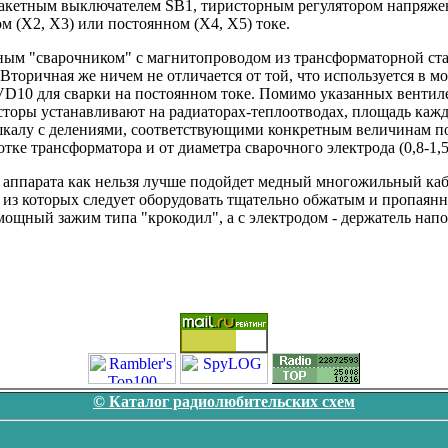
 пакетным выключателем SB1, тиристорным регулятором напряже
м (Х2, Х3) или постоянном (Х4, Х5) токе.
ым "сварочником" с магнитопроводом из трансформаторной стал
Вторичная же ничем не отличается от той, что используется в
D10 для сварки на постоянном токе. Помимо указанных вентил
торы устанавливают на радиаторах-теплоотводах, площадь кажд
шкалу с делениями, соответствующими конкретным величинам по
тке трансформатора и от диаметра сварочного электрода (0,8-1,
 аппарата как нельзя лучше подойдет медный многожильный кабе
й из которых следует оборудовать тщательно обжатым и пропая
мощный зажим типа "крокодил", а с электродом - держатель на
© Каталог радиолюбительских схем