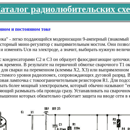
аталог радиолюбительских сх
нном и постоянном токе
ника" - легко поддающийся модернизации 9-амперный (знакомый
торный мини-регулятор с выпрямительным мостом. Они позволя
и изменять Uсв на электроде, а значит, выбирать нужную величи
конденсаторами С2 и С3 он образует фазосдвигающие цепочки, 
 времени. В результате на первичной обмотке сварочного Т1 о
гу для сварки на переменном (клеммы Х2, Х3) или выпрямленном
стимого уровня радиопомех, сопровождающих дуговой разряд. В
новая лампочка с токоограничительным резистором R1. Для подс
ать более мощный электроразъем, который обычно называют "ев
яющий размыкать оба провода сразу. Устанавливать на сварочном
вышении которых обязательно сработает защита на вводе сети в 