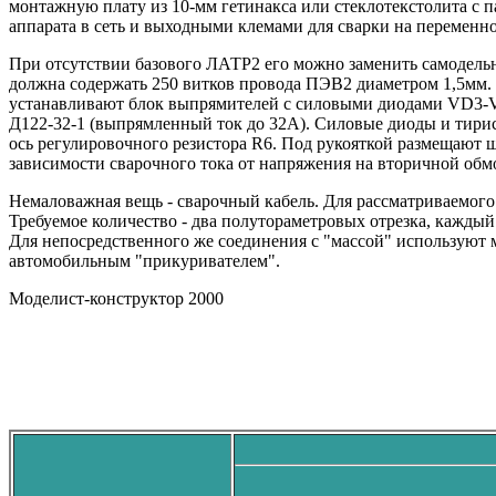
монтажную плату из 10-мм гетинакса или стеклотекстолита с
аппарата в сеть и выходными клемами для сварки на переменно
При отсутствии базового ЛАТР2 его можно заменить самодельн
должна содержать 250 витков провода ПЭВ2 диаметром 1,5мм. 
устанавливают блок выпрямителей с силовыми диодами VD3-V
Д122-32-1 (выпрямленный ток до 32А). Силовые диоды и тирис
ось регулировочного резистора R6. Под рукояткой размещают 
зависимости сварочного тока от напряжения на вторичной обмо
Немаловажная вещь - сварочный кабель. Для рассматриваемого
Требуемое количество - два полутораметровых отрезка, кажды
Для непосредственного же соединения с "массой" используют 
автомобильным "прикуривателем".
Моделист-конструктор 2000