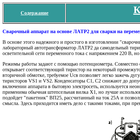
К
Содержание
Сварочный аппарат на основе ЛАТР2 для сварки на переме
В основе этого надежного и простого в изготовлении "свароч
лабораторный автотрансформатор ЛАТР2 да самодельный тирис
осветительной сети переменного тока с напряжением 220 В, но 
Режимы работы задают с помощью потенциометра. Совместно с 
открывает соответствующий тиристор на некоторый промежуток
вторичной обмотке, требуемое Uсв позволяет легко зажечь ду
тиристоров VS1 и VS2. Конденсаторы С1, С2 снижают до допу
включении аппарата в бытовую электросеть, используется нео
применима обычная штепсельная вилка Х1, но лучше использов
подойдет "пакетник" ВП25, рассчитанный на ток 25А и позвол
смысла. Здесь приходится иметь дело с такими токами, при пре