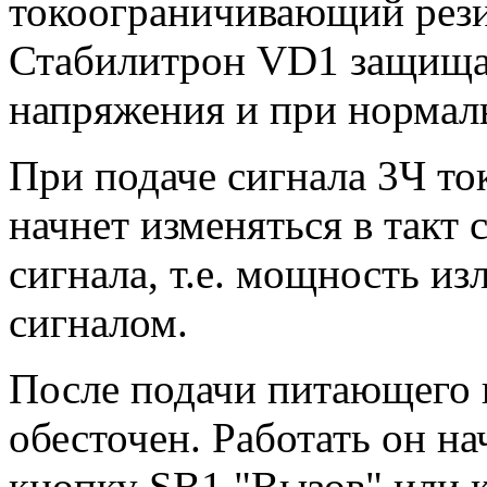
токоограничивающий резис
Стабилитрон VD1 защища
напряжения и при нормаль
При подаче сигнала 3Ч ток
начнет изменяться в такт
сигнала, т.е. мощность и
сигналом.
После подачи питающего 
обесточен. Работать он н
кнопку SB1 "Вызов" или 