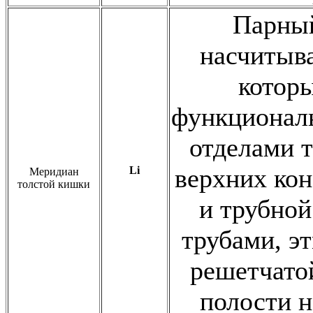
Парный
насчитыва
котор
функционал
отделами т
верхних кон
Li
Меридиан
толстой кишки
и трубно
трубами, э
решетчатой
полости н