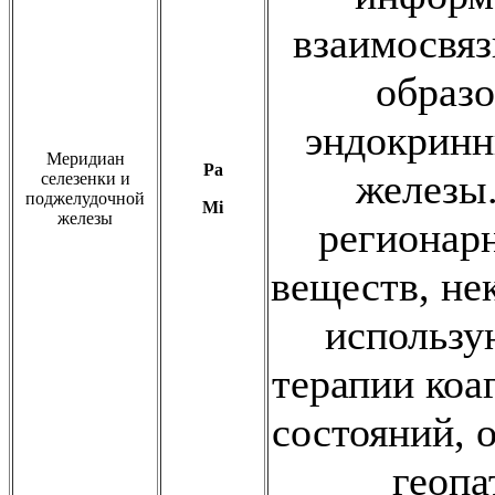
взаимосвя
образо
эндокринн
Меридиан
Pa
железы
селезенки и
поджелудочной
Mi
железы
регионар
веществ, не
использу
терапии коа
состояний, 
геопа