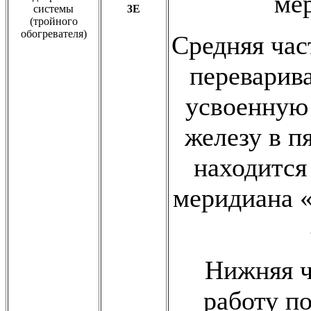
мер
системы
3E
(тройного
обогревателя)
Средняя ча
переварива
усвоенную
железу в п
находится
меридиана 
Нижняя ч
работу п