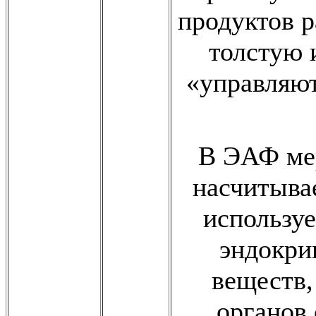
продуктов р
толстую 
«управляют
В ЭАФ ме
насчитывае
используе
эндокри
веществ,
органов 