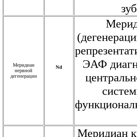
зу
Мерид
(дегенераци
репрезентат
ЭАФ диагн
Меридиан
Nd
нервной
центральн
дегенерации
систем
функционал
Меридиан к