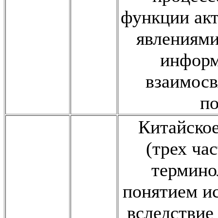
функции акт
явлениями
информ
взаимосв
п
Китайское
(трех ча
термино
понятием и
вследствие