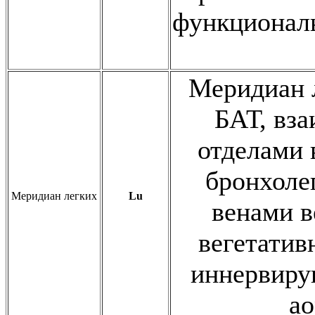
функционал
Меридиан 
БАТ, вз
отделами 
бронхоле
Меридиан легких
Lu
венами в
вегетати
иннервиру
ао