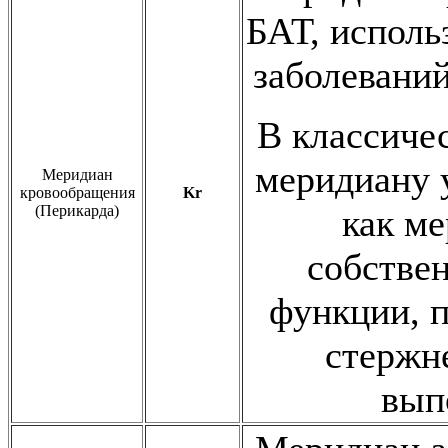
БАТ, исполь
заболеваний
В классиче
меридиану у
Меридиан
кровообращения
Kr
(Перикарда)
как ме
собстве
функции, п
стержне
вып