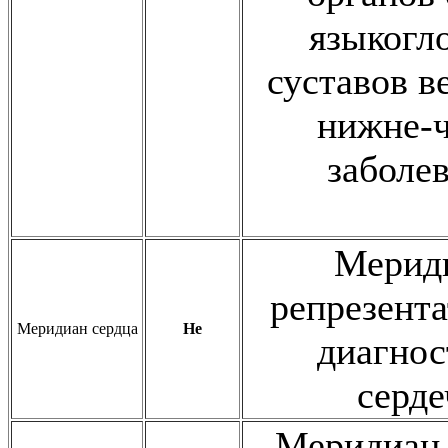
языкогл
суставов в
нижне-ч
заболев
Мериди
репрезента
Меридиан сердца
He
диагнос
серде
Меридиан 