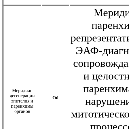
Мериди
паренхи
репрезентат
ЭАФ-диагно
сопровожд
и целостн
паренхима
Меридиан
дегенерации
нарушени
Od
эпителия и
паренхимы
митотическо
органов
процесс