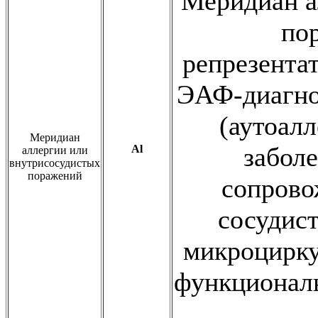
Меридиан а
по
репрезента
ЭАФ-диагно
(аутоал
Меридиан
заболе
Al
аллергии или
внутрисосудистых
поражений
сопров
сосудист
микроцирку
функционал