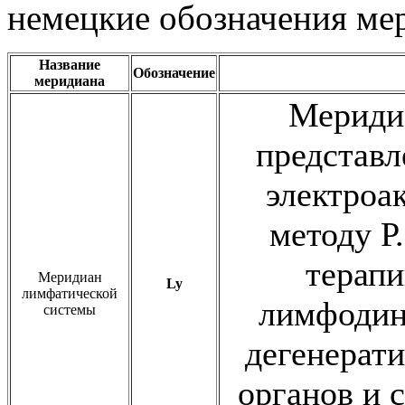
немецкие обозначения ме
Название
Обозначение
меридиана
Мериди
представл
электроа
методу Р
терап
Меридиан
Ly
лимфатической
лимфодин
системы
дегенерат
органов и 