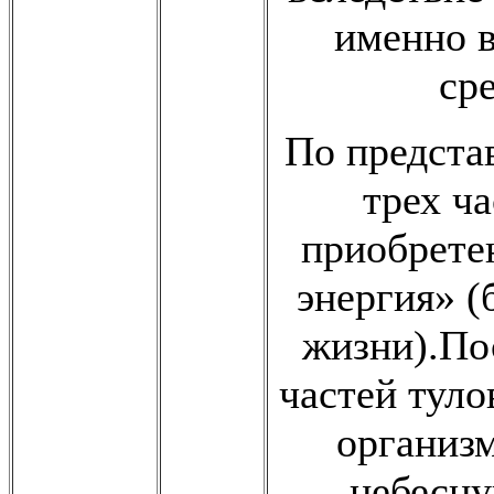
именно в
ср
По предста
трех ч
приобретен
энергия» (
жизни).По
частей туло
организм
небесну