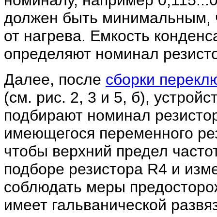
номиналу, например 0,115...
должен быть минимальным, 
от нагрева. Емкость конден
определяют номинал резисто
Далее, после
сборки перекл
(см. рис. 2, 3 и 5, б), устро
подбирают номинал резистор
имеющегося переменного рези
чтобы верхний предел частот
подборе резистора R4 и изм
соблюдать меры предосторож
имеет гальванической развя