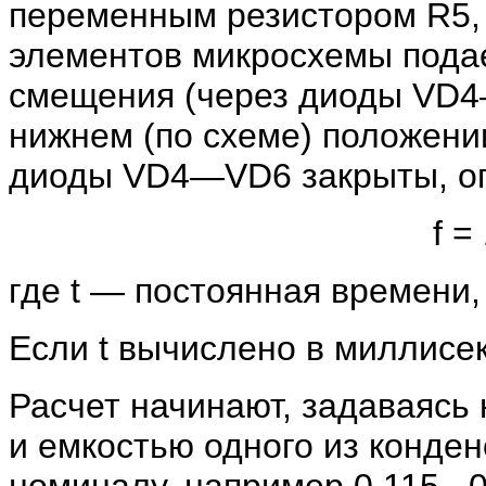
переменным резистором R5, 
элементов микросхемы пода
смещения (через диоды VD4—
нижнем (по схеме) положении
диоды VD4—VD6 закрыты, оп
f =
где t — постоянная времени,
Если t вычислено в миллисеку
Расчет начинают, задаваясь 
и емкостью одного из конде