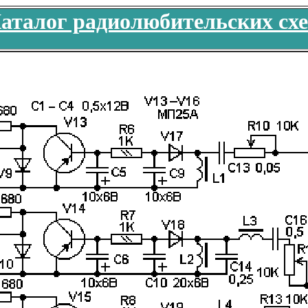
аталог радиолюбительских сх