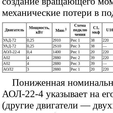
создание вращающего мо
механические потери в п
Схема
Мощность,
С1,
1
Двигатель
подклю
U10
Мин-
кВт
мкф
чения
УАД-72
0,25
2910
Рис 1
38
220
УАД-72
0,25
2S10
Рис 3
38
—
АОЛ-22-4
0,4
1400
Рис 1
20
220
А02
4
2880
Рис 2
39
220
А02
4
2880
Рис 3
39
—
АОЛ2
3
2880
Рис 1
20
220
Пониженная номинальная
АОЛ-22-4 указывает на е
(другие двигатели — двух