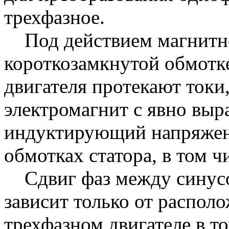
трехфазное.
Под действием магнитног
короткозамкнутой обмотк
двигателя протекают токи
электромагнит с явно вы
индуктирующий напряжен
обмотках статора, в том ч
Сдвиг фаз между синусо
зависит только от располо
трехфазном двигателе в то