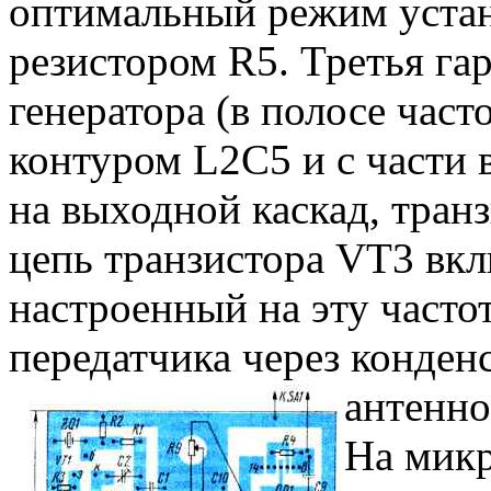
оптимальный режим устан
резистором R5. Третья га
генератора (в полосе част
контуром L2C5 и с части 
на выходной каскад, тран
цепь транзистора VT3 вк
настроенный на эту часто
передатчика через конден
антенно
На микр