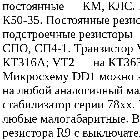
постоянные — КМ, КЛС. 
К50-35. Постоянные рези
подстроечные резисторы
СПО, СП4-1. Транзистор 
КТ316А; VT2 — на КТ363
Микросхему DD1 можно 
на любой аналогичный м
стабилизатор серии 78хх
любые малогабаритные. В
резистора R9 с выключат