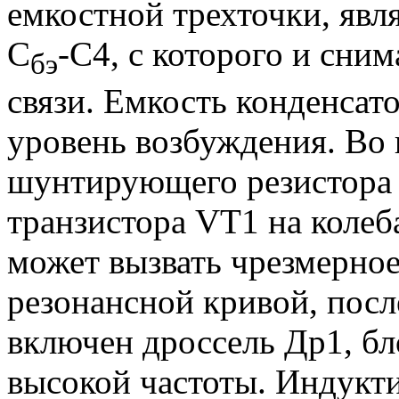
емкостной трехточки, явл
С
-С4, с которого и сни
бэ
связи. Емкость конденсат
уровень возбуждения. Во
шунтирующего резистора 
транзистора VТ1 на колеб
может вызвать чрезмерно
резонансной кривой, посл
включен дроссель Др1, б
высокой частоты. Индукти