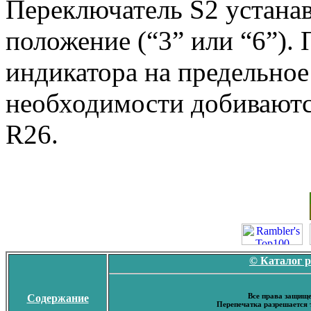
Переключатель S2 устана
положение (“3” или “6”).
индикатора на предельное
необходимости добиваютс
R26.
© Каталог 
Все права защище
Содержание
Перепечатка разрешается 