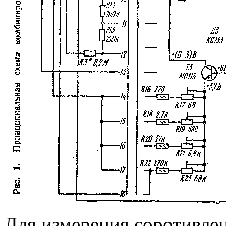
Для измерения соротивле