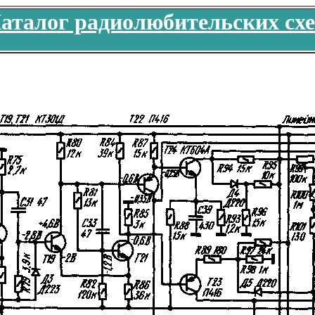
аталог радиолюбительских сх