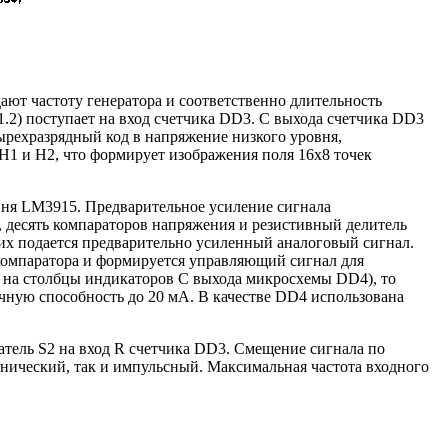
дают частоту генератора и соответственно длительность
1.2) поступает на вход счетчика DD3. С выхода счетчика DD3
рехразрядный код в напряжение низкого уровня,
Н1 и Н2, что формирует изображения поля 16x8 точек
вня LM3915. Предварительное усиление сигнала
 десять компараторов напряжения и резистивный делитель
их подается предварительно усиленный аналоговый сигнал.
компаратора и формируется управляющий сигнал для
ся на столбцы индикаторов С выхода микросхемы DD4), то
ную способность до 20 мА. В качестве DD4 использована
тель S2 на вход R счетчика DD3. Смещение сигнала по
онический, так и импульсный. Максимальная частота входного