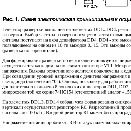
Генератор развертки выполнен на элементах DD1...DD4, резиcто
развертки. Выбор частоты развертки осуществляется с помощью
сигналы поступают на вход дешифратора DD4. DD4 - это высо
появляющееся на одном из 16-ти выходов 0...15. Эти выходы 
(развертка по горизонтали).
Для формирования развертки по вертикали используется широ
осуществляется каскадом на полевом транзисторе VT1. Микрос
напряжения. Выходы резистивного делителя подключены к одни
При совпадении уровней напряжения с делителя напряжения и
светодиода (логический "0"). Однако, поскольку для работы 
дополнительно включено 8 логических инверторов DD1, DD2. 
микросхема той же серии 74НС154 (отечественный аналог - 15
На элементах DD1.3, DD1.4 собран узел формирования синхро
вертикали осуществляется резистором R6. Разработанный проб
сигнала - до 100 кГц. Входной резистор R1 может быть проград
Напряжение питания пробника - 3 В от двух пальчиковых батар