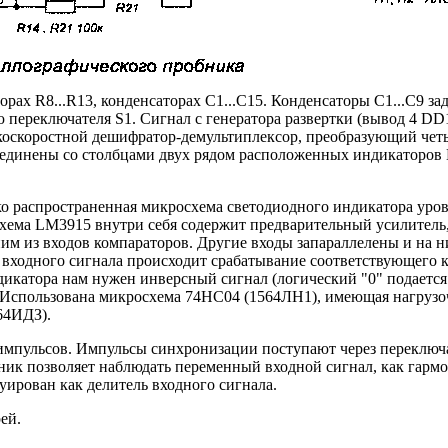
рах R8...R13, конденсаторах С1...С15. Конденсаторы С1...С9 за
 переключателя S1. Сигнал с генератора развертки (вывод 4 DD
коскоростной дешифратор-демультиплексор, преобразующий четы
соединены со столбцами двух рядом расположенных индикаторов 
ко распространенная микросхема светодиодного индикатора уро
хема LM3915 внутри себя содержит предварительный усилитель,
м из входов компараторов. Другие входы запараллелены и на н
 входного сигнала происходит срабатывание соответствующего 
индикатора нам нужен инверсный сигнал (логический "0" подает
Использована микросхема 74НС04 (1564ЛН1), имеющая нагрузоч
64ИДЗ).
импульсов. Импульсы синхронизации поступают через переключа
ник позволяет наблюдать переменный входной сигнал, как гарм
уирован как делитель входного сигнала.
ей.