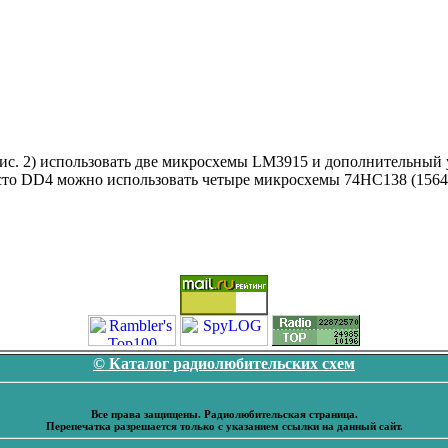
ис. 2) использовать две микросхемы LM3915 и дополнительный у
место DD4 можно использовать четыре микросхемы 74НС138 (156
© Каталог радиолюбительских схем
Все права защищены. Радиолюбительская страница.
Перепечатка разрешается только с указанием ссылки на данный сайт.