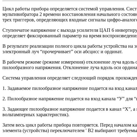
Цикл работы прибора определяется системой управления. Сист
мультивибратора 2 времени восстановления начального состоян
трех триггеров, определяющих входные сигналы цифро-аналог
Ступенчатое напряжение с выхода усилителя ЦАП 6 инвертируе
определяет фиксированный параметр на время воспроизведени
В результате реализации полного цикла работы устройства на
электронный луч “прочерчивает” оси абсцисс и ординат.
В рабочем режиме (режиме измерения) отклонение луча вдоль 
пилообразного напряжения. Отклонение луча вдоль оси ордина
Система управления определяет следующий порядок прохожде
1. Задаваемое пилообразное напряжение подается на вход канал
2. Пилообразное напряжение подается на вход канала “У” для 
3. Задающее пилообразное напряжение подается в канал “X”, 
вольтамперных характеристик).
Затем весь цикл работы прибора повторяется. Перед началом к
элемента (устройства) переключателем ' В2 выбирают требуем