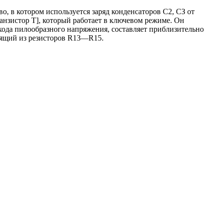
, в котором используется заряд конденсаторов С2, СЗ от
ранзистор Т], который работает в ключевом режиме. Он
хода пилообразного напряжения, составляет приблизительно
тоящий из резисторов R13—R15.