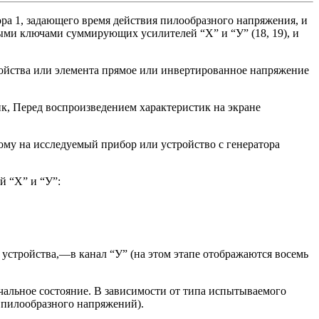
ра 1, задающего время действия пилообразного напряжения, и
ными ключами суммирующих усилителей “X” и “У” (18, 19), и
ройства или элемента прямое или инвертированное напряжение
ик, Перед воспроизведением характеристик на экране
му на исследуемый прибор или устройство с генератора
й “X” и “У”:
 устройства,—в канал “У” (на этом этапе отображаются восемь
ачальное состояние. В зависимости от типа испытываемого
 пилообразного напряжений).