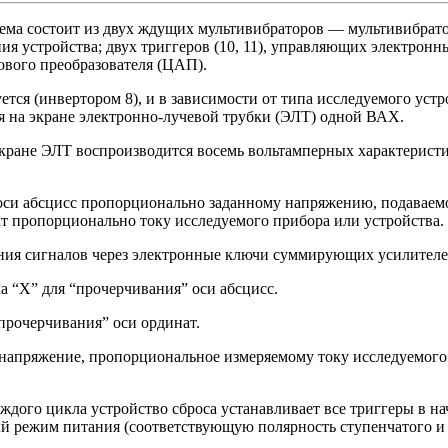
ема состоит из двух ждущих мультивибраторов — мультивибрато
ия устройства; двух триггеров (10, 11), управляющих электрон
ового преобразователя (ЦАП).
тся (инвертором 8), и в зависимости от типа исследуемого уст
я на экране электронно-лучевой трубки (ЭЛТ) одной ВАХ.
 экране ЭЛТ воспроизводится восемь вольтамперных характерист
оси абсцисс пропорционально заданному напряжению, подаваемо
т пропорционально току исследуемого прибора или устройства.
ния сигналов через электронные ключи суммирующих усилителе
а “X” для “прочерчивания” оси абсцисс.
“прочерчивания” оси ординат.
а напряжение, пропорциональное измеряемому току исследуемого
аждого цикла устройство сброса устанавливает все триггеры в н
ый режим питания (соответствующую полярность ступенчатого и