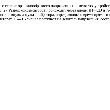
го генератора пилообразного напряжения применяется устройство
ис. 2). Разряд конденсаторов происходит через диоды Д1—ДЗ и т
ость импульса мультивибратора, определяющего время прямого 
нзисторах ТЗ—Т5 сигнал поступает на делитель напряжения, сос