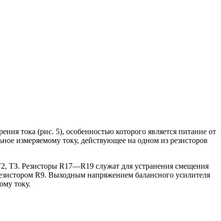
рения тока (рис. 5), особенностью которого является питание от
ое измеряемому току, действующее на одном из резисторов
 T2, ТЗ. Резисторы R17—R19 служат для устранения смещения
резистором R9. Выходным напряжением балансного усилителя
ому току.