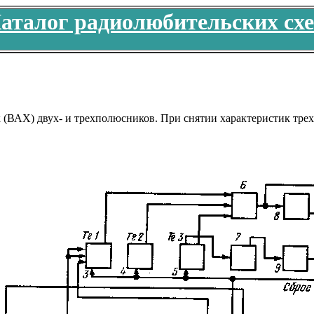
аталог радиолюбительских сх
 (ВАХ) двух- и трехполюсников. При снятии характеристик тре