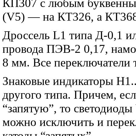
КП307 с любым буквенны
(V5) — на КТ326, а КТ36
Дроссель L1 типа Д-0,1 
провода ПЭВ-2 0,17, намо
8 мм. Все переключатели 
Знаковые индикаторы Н1.
другого типа. Причем, ес
“запятую”, то светодиоды
можно исключить и перек
катоды “запятых”.