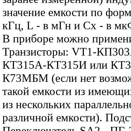
значение емкости по формул
кГц, L - в мГн и Сx - в мк
В приборе можно примени
Транзисторы: VТ1-КП303
КТ315А-КТ315И или КТ31
К73МБМ (если нет возмож
такой емкости из имеющих
из нескольких параллель
различной емкости). Подс
Переключатель SA2 - ПГ-