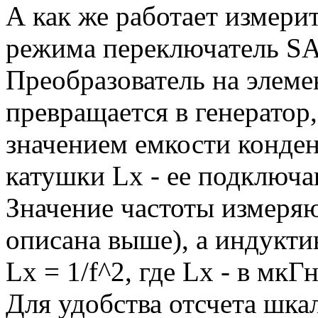
А как же работает измери
режима переключатель SA
Преобразователь на элеме
превращается в генератор,
значением емкости конде
катушки Lх - ее подключа
Значение частоты измеряю
описана выше), а индукт
Lх = 1/f^2, где Lх - в мкГн
Для удобства отсчета шк