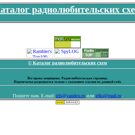
аталог радиолюбительских сх
© Каталог радиолюбительских схем
Все права защищены. Радиолюбительская страница.
Перепечатка разрешается только с указанием ссылки на данный сайт.
Пишите нам. E-mail:
irls@yandex.ru
или
irlks@mail.ru
.