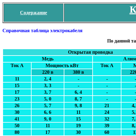
К
Содержание
Справочная таблица электрокабеля
По данной та
Открытая проводка
Медь
Алюм
Ток А
Мощность кВт
Ток А
М
220 в
380 в
22
11
2, 4
-
-
15
3, 3
-
-
17
3, 7
6, 4
-
23
5, 0
8, 7
-
26
5, 7
9, 8
21
4,
30
6, 6
11
24
5,
41
9, 0
15
32
7,
50
11
19
39
8,
80
17
30
60
1