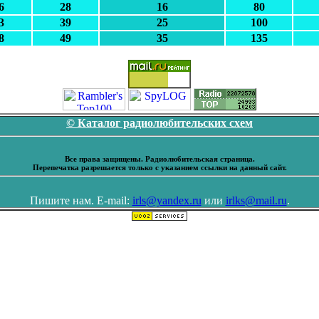
6
28
16
80
3
39
25
100
8
49
35
135
© Каталог радиолюбительских схем
Все права защищены. Радиолюбительская страница.
Перепечатка разрешается только с указанием ссылки на данный сайт.
Пишите нам. E-mail:
irls@yandex.ru
или
irlks@mail.ru
.