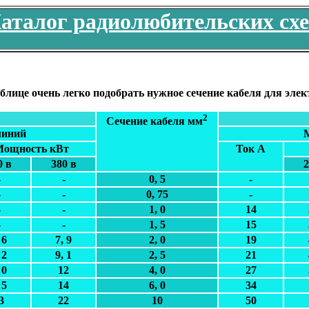
аталог радиолюбительских сх
блице очень легко подобрать нужное сечение кабеля для эле
2
Сечение кабеля мм
иний
ощность кВт
Ток А
0 в
380 в
2
-
-
0, 5
-
-
-
0, 75
-
-
-
1, 0
14
-
-
1, 5
15
 6
7, 9
2, 0
19
 2
9, 1
2, 5
21
 0
12
4, 0
27
 5
14
6, 0
34
3
22
10
50