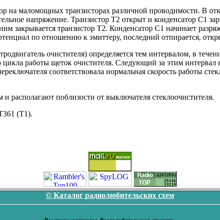
р на маломощных транзисторах различной проводимости. В откр
ительное напряжение. Транзистор Т2 открыт и конденсатор C1 за
им закрывается транзистор T2. Конденсатор С1 начинает разряжа
отенциал по отношению к эмиттеру, последний отпирается, откры
тродвигатель очистителя) определяется тем интервалом, в течен
ого цикла работы щеток очистителя. Следующий за этим интервал
реключателя соответствовала нормальная скорость работы стекло
 и располагают поблизости от выключателя стеклоочистителя.
361 (Т1).
© Каталог радиолюбительских схем
Все права защищены. Радиолюбительская страница.