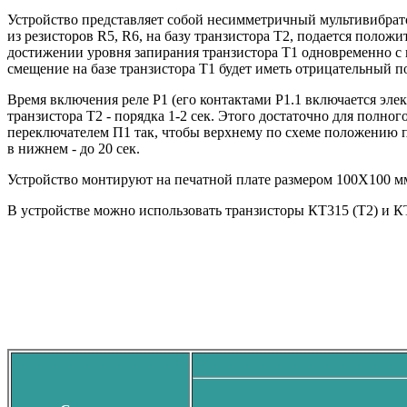
Устройство представляет собой несимметричный мультивибрато
из резисторов R5, R6, на базу транзистора T2, подается полож
достижении уровня запирания транзистора T1 одновременно с н
смещение на базе транзистора T1 будет иметь отрицательный п
Время включения реле Р1 (его контактами Р1.1 включается элек
транзистора Т2 - порядка 1-2 сек. Этого достаточно для полн
переключателем П1 так, чтобы верхнему по схеме положению пе
в нижнем - до 20 сек.
Устройство монтируют на печатной плате размером 100Х100 мм
В устройстве можно использовать транзисторы КТ315 (Т2) и КТ