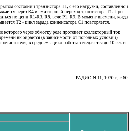
ытом состоянии транзистора Т1, с его нагрузки, составленной
ряжается через R4 и эмиттерный переход транзистора T1. При
ться по цепи R1-R3, R8, реле P1, R9. В момент времени, когда
вается T2 - цикл заряда конденсатора C1 повторяется.
ие которого через обмотку реле протекает коллекторный ток
 времени выбирается (в зависимости от погодных условий)
очистителя, в среднем - цикл работы замедляется до 10 сек и
РАДИО N 11, 1970 г., c.60.