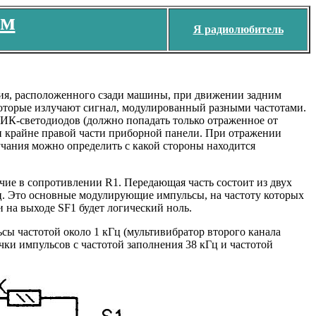
ем
Я радиолюбитель
твия, расположенного сзади машины, при движении задним
 которые излучают сигнал, модулированный разными частотами.
ИК-светодиодов (должно попадать только отраженное от
и крайне правой части приборной панели. При отражении
учания можно определить с какой стороны находится
чие в сопротивлении R1. Передающая часть состоит из двух
ц. Это основные модулирующие импульсы, на частоту которых
на выходе SF1 будет логический ноль.
сы частотой около 1 кГц (мультивибратор второго канала
чки импульсов с частотой заполнения 38 кГц и частотой