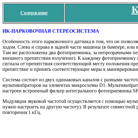
К
Содержание
ИК-ПАРКОВОЧНАЯ СТЕРЕОСИСТЕМА
Особенность этого парковочного датчика в том, что он позво
ходом. Слева и справа в задней части машины (в бампере, или
Там же расположены два фотоприемника, за непрозрачными пе
внешнего препятствия излучение). К каждому фотоприемнику 
сигнала от препятствия соответствующий месту положения преп
препятствие и принять соответствующие меры к маневрирован
Система состоит из двух одинаковых каналов с разными частот
мультивибраторов на элементах микросхемы D1. Мультивибрато
настроен встроенный фильтр интегрального фотоприемника SF
Модуляция звуковой частотой осуществляется с помощью мульт
нужно настроить на другую частоту). В результате совместной
повторения 1 кГц.