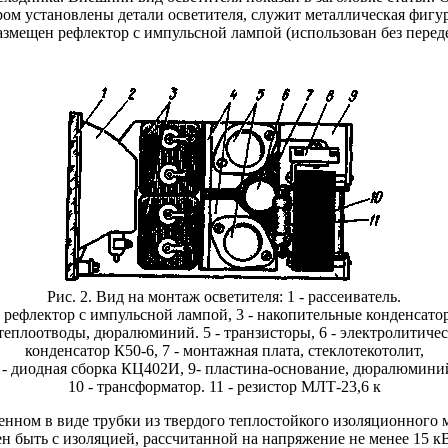
ром установлены детали осветителя, служит металлическая фигу
размещен рефлектор с импульсной лампой (использован без пере
Рис. 2. Вид на монтаж осветителя: 1 - рассеиватель.
- рефлектор с импульсной лампой, 3 - накопительные конденсато
 теплоотводы, дюралюминий. 5 - транзисторы, 6 - электролитиче
конденсатор К50-6, 7 - монтажная плата, стеклотекотолит,
 - диодная сборка КЦ402И, 9- пластина-основание, дюралюмини
10 - трансформатор. 11 - резистор МЛТ-23,6 к
ченном в виде трубки из твердого теплостойкого изоляционного 
н быть с изоляцией, рассчитанной на напряжение не менее 15 к