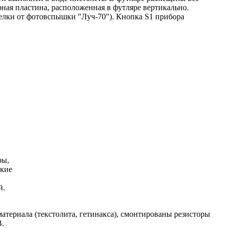
рная пластина, расположенная в футляре вертикально.
делки от фотовспышки "Луч-70"). Кнопка S1 прибора
ры,
ские
й.
материала (текстолита, гетинакса), смонтированы резисторы
В.