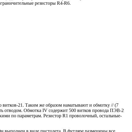
ограничительные резисторы R4-R6.
 витков-21. Таким же образом наматывают и обмотку // (7
ть отводом. Обмотка IV содержит 500 витков провода ПЭВ-2
зкими по параметрам. Резистор R1 проволочный, остальные-
 Он выполнен в виде пистолета. В футляре размещены все