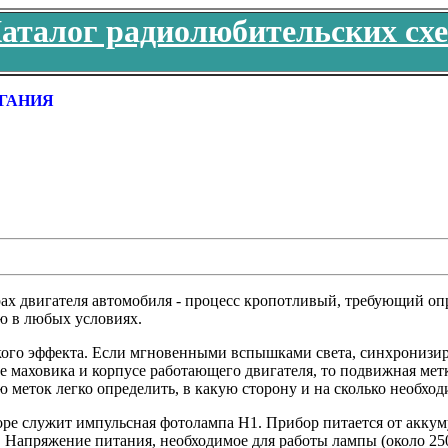
аталог радиолюбительских сх
ИГАНИЯ
рах двигателя автомобиля - процесс кропотливый, требующий о
ю в любых условиях.
кого эффекта. Если мгновенными вспышками света, синхронизи
е маховика и корпусе работающего двигателя, то подвижная метк
меток легко определить, в какую сторону и на сколько необход
оре служит импульсная фотолампа H1. Прибор питается от аккум
 Напряжение питания, необходимое для работы лампы (около 250 