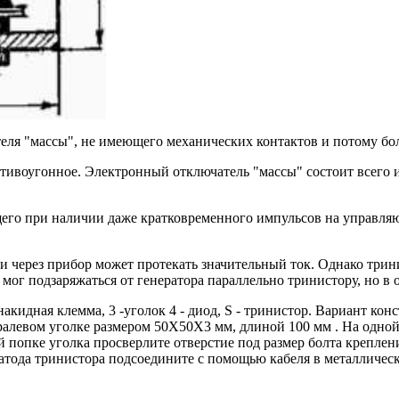
ля "массы", не имеющего механических контактов и потому бол
отивоугонное. Электронный отключатель "массы" состоит всего 
его при наличии даже кратковременного импульсов на управляю
 и через прибор может протекать значительный ток. Однако трин
 мог подзаряжаться от генератора параллельно тринистору, но в
накидная клемма, 3 -уголок 4 - диод, S - тринистор. Вариант к
левом уголке размером 50X50X3 мм, длиной 100 мм . На одной 
й попке уголка просверлите отверстие под размер болта креплен
ода тринистора подсоедините с помощью кабеля в металлическ