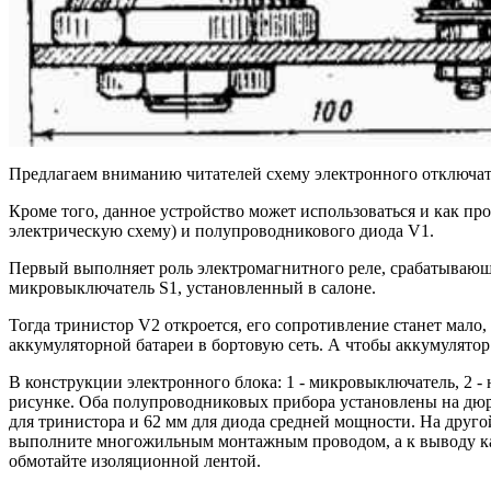
Предлагаем вниманию читателей схему электронного отключате
Кроме того, данное устройство может использоваться и как пр
электрическую схему) и полупроводникового диода V1.
Первый выполняет роль электромагнитного реле, срабатывающ
микровыключатель S1, установленный в салоне.
Тогда тринистор V2 откроется, его сопротивление станет мало,
аккумуляторной батареи в бортовую сеть. А чтобы аккумулятор
В конструкции электронного блока: 1 - микровыключатель, 2 - 
рисунке. Оба полупроводниковых прибора установлены на дюра
для тринистора и 62 мм для диода средней мощности. На друго
выполните многожильным монтажным проводом, а к выводу кат
обмотайте изоляционной лентой.