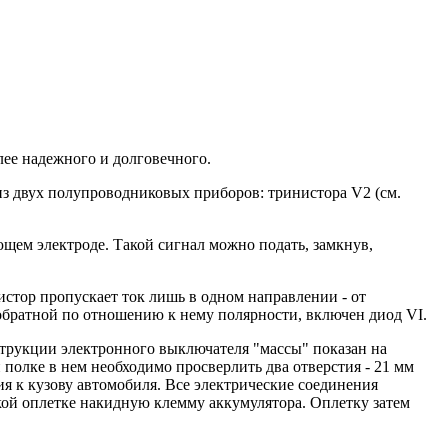
ее надежного и долговечного.
из двух полупроводниковых приборов: тринистора V2 (см.
щем электроде. Такой сигнал можно подать, замкнув,
истор пропускает ток лишь в одном направлении - от
 обратной по отношению к нему полярности, включен диод VI.
онструкции электронного выключателя "массы" показан на
полке в нем необходимо просверлить два отверстия - 21 мм
ия к кузову автомобиля. Все электрические соединения
ой оплетке накидную клемму аккумулятора. Оплетку затем