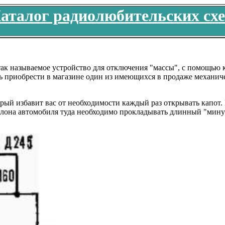
аталог радиолюбительских сх
к называемое устройство для отключения "массы", с помощью ко
ь приобрести в магазине один из имеющихся в продаже механиче
ый избавит вас от необходимости каждый раз открывать капот. 
алона автомобиля туда необходимо прокладывать длинный "минус